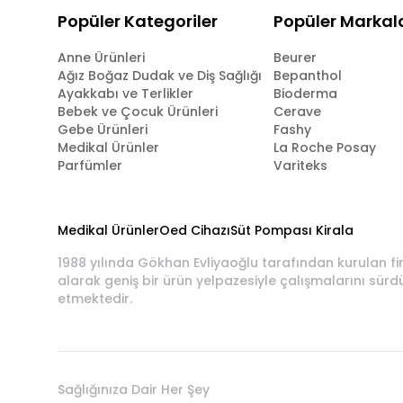
Popüler Kategoriler
Popüler Markal
Anne Ürünleri
Beurer
Ağız Boğaz Dudak ve Diş Sağlığı
Bepanthol
Ayakkabı ve Terlikler
Bioderma
Bebek ve Çocuk Ürünleri
Cerave
Gebe Ürünleri
Fashy
Medikal Ürünler
La Roche Posay
Parfümler
Variteks
Medikal Ürünler
Oed Cihazı
Süt Pompası Kirala
1988 yılında Gökhan Evliyaoğlu tarafından kurulan fi
alarak geniş bir ürün yelpazesiyle çalışmalarını sürd
etmektedir.
Sağlığınıza Dair Her Şey