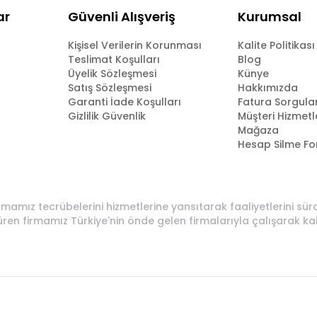
ar
Güvenli Alışveriş
Kurumsal
Kişisel Verilerin Korunması
Kalite Politikası
Teslimat Koşulları
Blog
Üyelik Sözleşmesi
Künye
Satış Sözleşmesi
Hakkımızda
Garanti İade Koşulları
Fatura Sorgul
Gizlilik Güvenlik
Müşteri Hizmetl
Mağaza
Hesap Silme F
rmamız tecrübelerini hizmetlerine yansıtarak faaliyetlerini sü
üren firmamız Türkiye'nin önde gelen firmalarıyla çalışarak ka