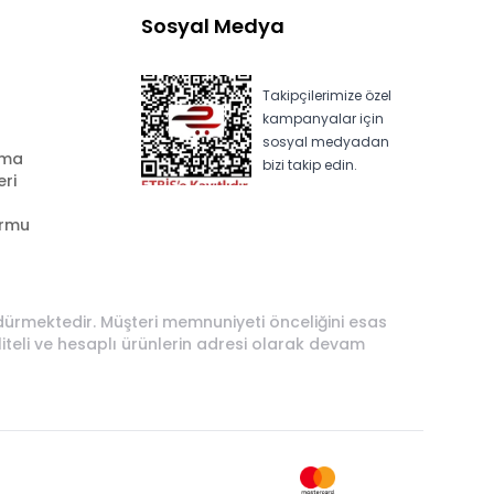
Sosyal Medya
Takipçilerimize özel
kampanyalar için
sosyal medyadan
ama
bizi takip edin.
eri
ormu
rdürmektedir. Müşteri memnuniyeti önceliğini esas
liteli ve hesaplı ürünlerin adresi olarak devam