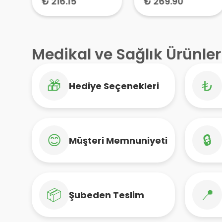
₺ 216.15
₺ 269.90
Medikal ve Sağlık Ürünler
🎁
₺
Hediye Seçenekleri
😊
🔒
Müşteri Memnuniyeti
📦
📍
Şubeden Teslim