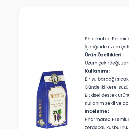
Pharmatea Premium
İçeriğinde üzüm çeki
Ürün Özellikleri :
Üzüm çekirdeği, zerd
Kullanımı :
Bir su bardağı sıcak
Günde iki kere, süzül
Bitkisel destek ürün
Kullanım şekli ve do
İnceleme :
Pharmatea Premium B
zerdeçal, kuşburnu, 