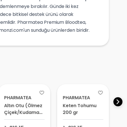
ka demlenmeye bırakılır. Günde iki kez
adece bitkisel destek ürünü olarak
 önemlidir. Pharmatea Premium Bloodtea,
Limonzi.com'un sunduğu ürünlerden biridir.
PHARMATEA
PHARMATEA
P
Altın Otu (Ölmez
Keten Tohumu
Kö
Çiçek/Kudama)
200 gr
gr
40 gr