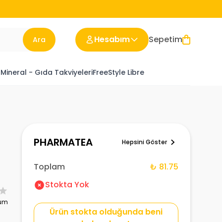
Hesabım
Sepetim
Ara
 Mineral - Gıda Takviyeleri
FreeStyle Libre
PHARMATEA
Hepsini Göster
Toplam
₺ 81.75
Stokta Yok
rum
Ürün stokta olduğunda beni