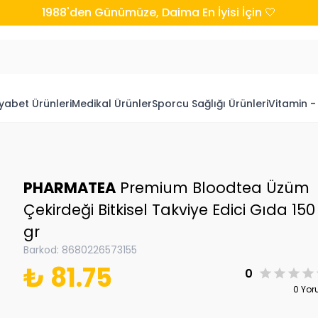
1988'den Günümüze, Daima En İyisi İçin 🤍
yabet Ürünleri
Medikal Ürünler
Sporcu Sağlığı Ürünleri
Vitamin -
PHARMATEA
Premium Bloodtea Üzüm
Çekirdeği Bitkisel Takviye Edici Gıda 150
gr
Barkod
:
8680226573155
₺ 81.75
0
0 Yo