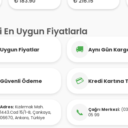
₺ 183.90
₺ 216.15
i En Uygun Fiyatlarla
🚚
Uygun Fiyatlar
Aynı Gün Karg
💳
Güvenli Ödeme
Kredi Kartına 
Adres:
Kızılırmak Mah.
Çağrı Merkezi:
(03
📞
1443.Cad 15/1-B
,
Çankaya
,
05 99
06670
,
Ankara
,
Türkiye