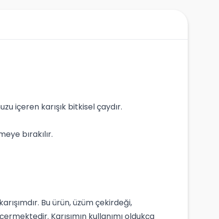
zu içeren karışık bitkisel çaydır.
meye bırakılır.
arışımdır. Bu ürün, üzüm çekirdeği,
i içermektedir. Karışımın kullanımı oldukça