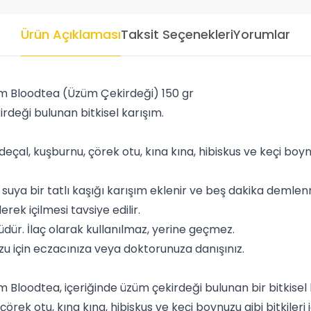
Ürün Açıklaması
Taksit Seçenekleri
Yorumlar
 Bloodtea (Üzüm Çekirdeği) 150 gr
rdeği bulunan bitkisel karışım.
eçal, kuşburnu, çörek otu, kına kına, hibiskus ve keçi boynu
 suya bir tatlı kaşığı karışım eklenir ve beş dakika demlen
erek içilmesi tavsiye edilir.
üdür. İlaç olarak kullanılmaz, yerine geçmez.
zu için eczacınıza veya doktorunuza danışınız.
loodtea, içeriğinde üzüm çekirdeği bulunan bir bitkisel k
çörek otu, kına kına, hibiskus ve keçi boynuzu gibi bitkiler