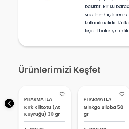
basittir. Bir su bar
süzülerek içilmesi ö
kullanılmalıdır. Ku
kişisel bakım, sağlı
Ürünlerimizi Keşfet
PHARMATEA
PHARMATEA
Kırk Kilitotu (At
Ginkgo Biloba 50
e
Kuyruğu) 30 gr
gr
gr