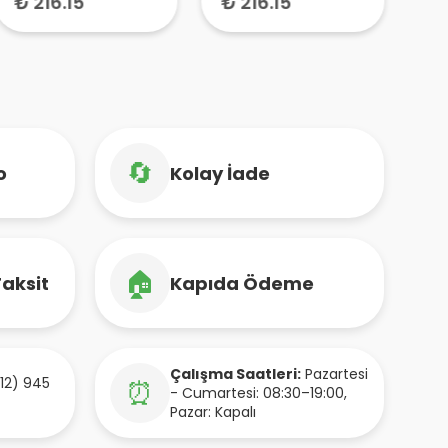
₺ 216.15
₺ 216.15
₺ 
🔄
o
Kolay İade
🏠
Taksit
Kapıda Ödeme
Çalışma Saatleri:
Pazartesi
12) 945
⏰
- Cumartesi: 08:30–19:00,
Pazar: Kapalı