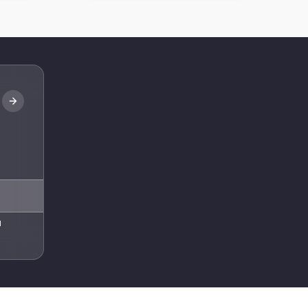
Abone Ol
l