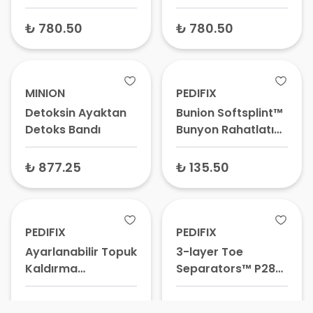
Kırmızı
Siyah
₺ 780.50
₺ 780.50
MINION
PEDIFIX
Detoksin Ayaktan
Bunion Softsplint™
Detoks Bandı
Bunyon Rahatlatıcı
P6026 – Halluks
Valgus Ateli, Kemik
₺ 877.25
₺ 135.50
Koruyucu, Parmak
Düzeltici
PEDIFIX
PEDIFIX
Ayarlanabilir Topuk
3-layer Toe
Kaldırma
Separators™ P280
Yükseltme Aparatı
Üç Boyutlu Parmak
Ayırıcı - Ayak
₺ 135.50
₺ 135.50