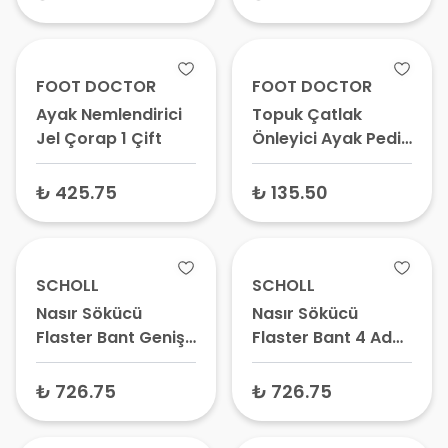
FOOT DOCTOR
FOOT DOCTOR
Ayak Nemlendirici
Topuk Çatlak
Jel Çorap 1 Çift
Önleyici Ayak Pedi
2 Adet
₺ 425.75
₺ 135.50
SCHOLL
SCHOLL
Nasır Sökücü
Nasır Sökücü
Flaster Bant Geniş
Flaster Bant 4 Adet
4 Adet – Ayak Nasır
– Pedli Nasır Bandı,
Bandı, Pedli Nasır
Nasır Yakısı
₺ 726.75
₺ 726.75
Yakısı