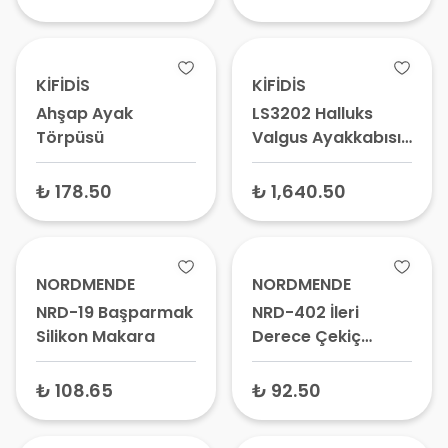
Ortopedik
Ayakkabı Tabanı
KİFİDİS
KİFİDİS
Ahşap Ayak
LS3202 Halluks
Törpüsü
Valgus Ayakkabısı
– Ayak Başparmak
Çıkıntısı, Medikal
₺ 178.50
₺ 1,640.50
Ortopedik Terlik
NORDMENDE
NORDMENDE
NRD-19 Başparmak
NRD-402 İleri
Silikon Makara
Derece Çekiç
Parmak Yastığı
Bunyon
₺ 108.65
₺ 92.50