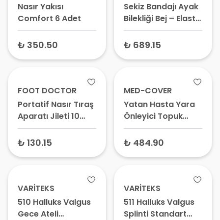
Nasır Yakısı
Sekiz Bandajı Ayak
Comfort 6 Adet
Bilekliği Bej – Elastik
Ayak Bilek Sargısı,
Destek Bandı
₺ 350.50
₺ 689.15
FOOT DOCTOR
MED-COVER
Portatif Nasır Tıraş
Yatan Hasta Yara
Aparatı Jileti 10
Önleyici Topuk
Adet
Koruyucu Köpük
Örtü
₺ 130.15
₺ 484.90
VARİTEKS
VARİTEKS
510 Halluks Valgus
511 Halluks Valgus
Gece Ateli
Splinti Standart