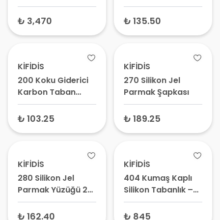
Desteği Tabanlık –
Adet
Ortopedik Ark
₺ 3,470
₺ 135.50
Destekli Ayakkabı
Tabanlığı
KİFİDİS
KİFİDİS
200 Koku Giderici
270 Silikon Jel
Karbon Taban
Parmak Şapkası
Astarı
₺ 103.25
₺ 189.25
KİFİDİS
KİFİDİS
280 Silikon Jel
404 Kumaş Kaplı
Parmak Yüzüğü 2
Silikon Tabanlık –
Adet
Topuk Dikeni
Tabanlığı,
₺ 162.40
₺ 845