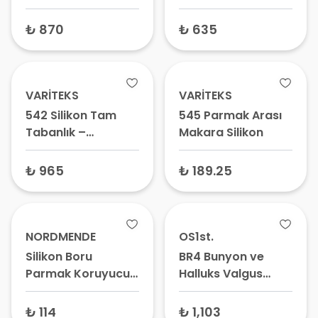
Standart Beden –
Beden
Ayak Baş Parmak
₺ 870
₺ 635
Sabitleyici, Bunyon
Düzeltici
VARİTEKS
VARİTEKS
542 Silikon Tam
545 Parmak Arası
Tabanlık –
Makara Silikon
Ortopedik
Ayakkabı Tabanlığı,
₺ 965
₺ 189.25
Ayak Destek Pedi,
Pes Planus Desteği
NORDMENDE
OS1st.
Silikon Boru
BR4 Bunyon ve
Parmak Koruyucu
Halluks Valgus
Geniş/Uzun NRD-
Çorabı
1165
₺ 114
₺ 1,103