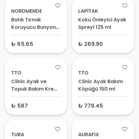
NORDMENDE
LAPİTAK
Batık Tırnak
Koku Önleyici Ayak
Koruyucu Bunyon
Spreyi 125 ml
Şapka (HORTUM-
23) 2 Adet
₺ 65.65
₺ 269.90
TTO
TTO
Clinic Ayak ve
Clinic Ayak Bakım
Topuk Bakım Kremi
Köpüğü 150 ml
100 ml
₺ 587
₺ 779.45
TUBA
AURAFIX