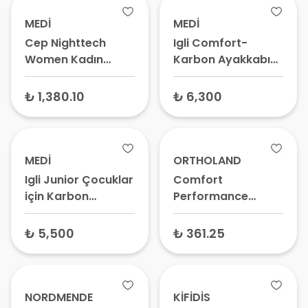
MEDİ
MEDİ
Cep Nighttech
Igli Comfort-
Women Kadın
Karbon Ayakkabı
Gece Teknolojisi
Tabanlığı PJ141 –
Çorap
Ortopedik Destek
₺ 1,380.10
₺ 6,300
WP4LB32000 Siyah
Tabanlığı, Spor İçin
Karbon Ped
MEDİ
ORTHOLAND
Igli Junior Çocuklar
Comfort
için Karbon
Performance
Ayakkabı Tabanlığı
Technology Timato
PJ060 – Çocuk
Yarım Tabanlık –
₺ 5,500
₺ 361.25
Destek Tabanlığı,
Ortopedik Ark
Spor Ayakkabı İçliği
Desteği, Topukluk
NORDMENDE
KİFİDİS