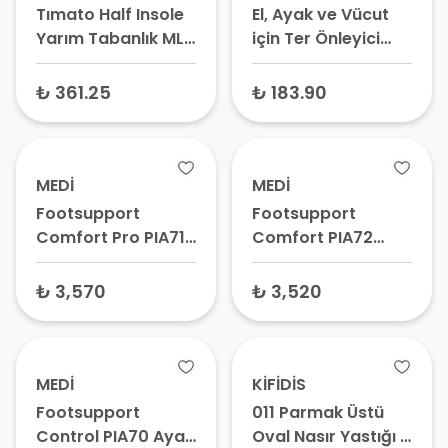
Tımato Half Insole
El, Ayak ve Vücut
Yarım Tabanlık ML-
için Ter Önleyici
1564
Sprey 60 ml
₺ 361.25
₺ 183.90
MEDİ
MEDİ
Footsupport
Footsupport
Comfort Pro PIA71
Comfort PIA72
Ayak Desteği
Ayak Desteği
Tabanlık –
Tabanlık – Ayak
₺ 3,570
₺ 3,520
Ortopedik Ark
Desteği, Düz Taban
Destekli, Düz
İçin Ayakkabı
Taban Desteği
Tabanlığı
MEDİ
KİFİDİS
Footsupport
011 Parmak Üstü
Control PIA70 Ayak
Oval Nasır Yastığı 9