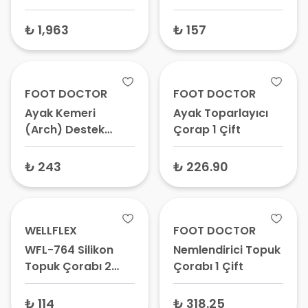
Destek Ateli – Gece
Ateli, Plantar Fasiit
₺ 1,963
₺ 157
Desteği
FOOT DOCTOR
FOOT DOCTOR
Ayak Kemeri
Ayak Toparlayıcı
(Arch) Destek
Çorap 1 Çift
Çorabı 1 Çift
₺ 243
₺ 226.90
WELLFLEX
FOOT DOCTOR
WFL-764 Silikon
Nemlendirici Topuk
Topuk Çorabı 2
Çorabı 1 Çift
Adet
₺ 114
₺ 318.25