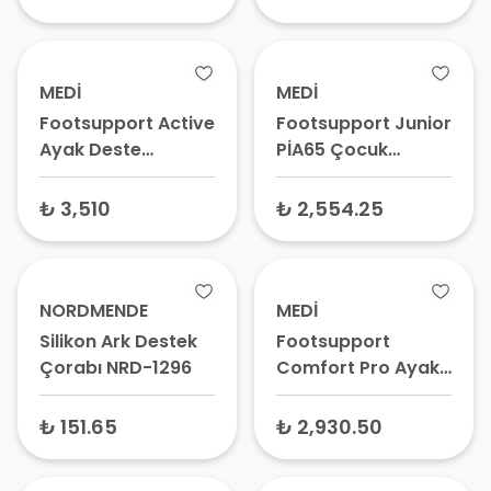
MEDİ
MEDİ
Footsupport Active
Footsupport Junior
Ayak Deste
PİA65 Çocuk
Tabanlık PIA69 -
Tabanlığı – Ark
Spor Tipi Ortopedik
Destekli Medikal
₺ 3,510
₺ 2,554.25
Tabanlık, Ark
Tabanlık, Düz
Desteği
Taban Desteği
NORDMENDE
MEDİ
Silikon Ark Destek
Footsupport
Çorabı NRD-1296
Comfort Pro Ayak
Desteği Tabanlık
PIA02 - İçe Basma
₺ 151.65
₺ 2,930.50
ve Ark Desteği