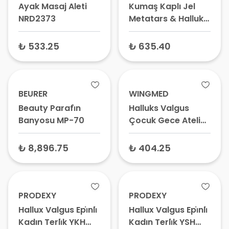
Ayak Masaj Aleti
Kumaş Kaplı Jel
NRD2373
Metatars & Halluks
Valgus Koruyucu
₺ 533.25
₺ 635.40
BEURER
WINGMED
Beauty Parafi̇n
Halluks Valgus
Banyosu MP-70
Çocuk Gece Ateli
W609 WP923 –
Çocuk Ayak Baş
₺ 8,896.75
₺ 404.25
Parmak Sabitleyici,
Bunyon Düzeltici
PRODEXY
PRODEXY
Hallux Valgus Epi̇nli̇
Hallux Valgus Epi̇nli̇
Kadın Terli̇k YKH
Kadın Terli̇k YSH