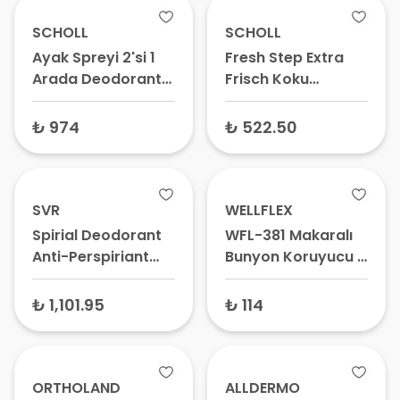
SCHOLL
SCHOLL
Ayak Spreyi 2'si 1
Fresh Step Extra
Arada Deodorant
Frisch Koku
150 ml
Önleyici Ayak
Deodorantı 150 ml
₺ 974
₺ 522.50
SVR
WELLFLEX
Spirial Deodorant
WFL-381 Makaralı
Anti-Perspiriant
Bunyon Koruyucu –
Cream Terleme
Hallux Valgus
Önleyici Krem 50
Desteği, Ayak Baş
₺ 1,101.95
₺ 114
ml
Parmak Kemik
Koruyucu
ORTHOLAND
ALLDERMO