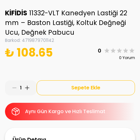
KİFİDİS
11332-VLT Kanedyen Lastiği 22
mm – Baston Lastiği, Koltuk Değneği
Ucu, Değnek Pabucu
Barkod
:
4719879701142
₺ 108.65
0
0 Yorum
Sepete Ekle
1
Aynı Gün Kargo ve Hızlı Teslimat
Ürün Detayı