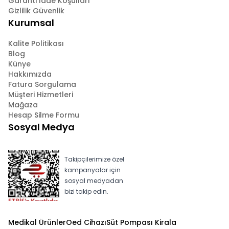
Garanti İade Koşulları
Gizlilik Güvenlik
Kurumsal
Kalite Politikası
Blog
Künye
Hakkımızda
Fatura Sorgulama
Müşteri Hizmetleri
Mağaza
Hesap Silme Formu
Sosyal Medya
Takipçilerimize özel
kampanyalar için
sosyal medyadan
bizi takip edin.
Medikal Ürünler
Oed Cihazı
Süt Pompası Kirala