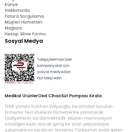
Künye
Hakkımızda
Fatura Sorgulama
Müşteri Hizmetleri
Mağaza
Hesap Silme Formu
Sosyal Medya
Takipçilerimize özel
kampanyalar için
sosyal medyadan
bizi takip edin.
Medikal Ürünler
Oed Cihazı
Süt Pompası Kirala
1988 yılında Gökhan Evliyaoğlu tarafından kurulan
firmamız tecrübelerini hizmetlerine yansıtarak
faaliyetlerini sürdürmektedir. Müşteri memnuniyeti
önceliğini esas alarak geniş bir ürün yelpazesiyle
çalışmalarını sürdüren firmamız Türkiye'nin önde gelen