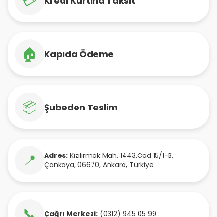
💳
Kredi Kartına Taksit
🏠
Kapıda Ödeme
📦
Şubeden Teslim
Adres:
Kızılırmak Mah. 1443.Cad 15/1-B
,
📍
Çankaya
,
06670
,
Ankara
,
Türkiye
📞
Çağrı Merkezi:
(0312) 945 05 99