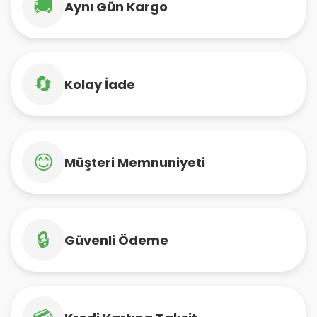
🚚
Aynı Gün Kargo
🔄
Kolay İade
😊
Müşteri Memnuniyeti
🔒
Güvenli Ödeme