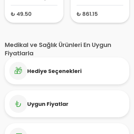
cm x 2 cm) –
Ateli Standart –
Parmak Sabitleme
Parmak Splinti, El
₺ 49.50
₺ 861.15
Ateli, Ortopedik
Bilek Sabitleyici
Parmak Splinti
Medikal ve Sağlık Ürünleri En Uygun
Fiyatlarla
🎁
Hediye Seçenekleri
₺
Uygun Fiyatlar