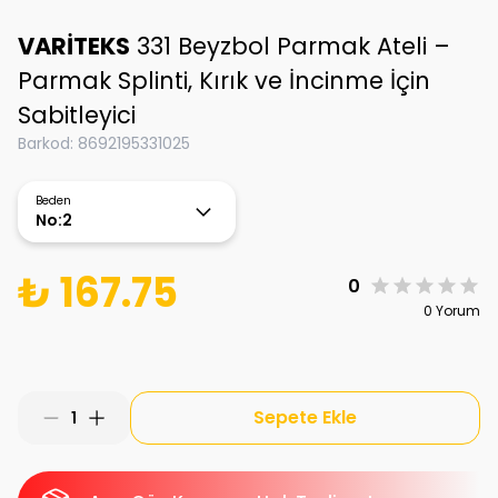
VARİTEKS
331 Beyzbol Parmak Ateli –
Parmak Splinti, Kırık ve İncinme İçin
Sabitleyici
Barkod
:
8692195331025
Beden
No:2
₺ 167.75
0
0 Yorum
Sepete Ekle
1