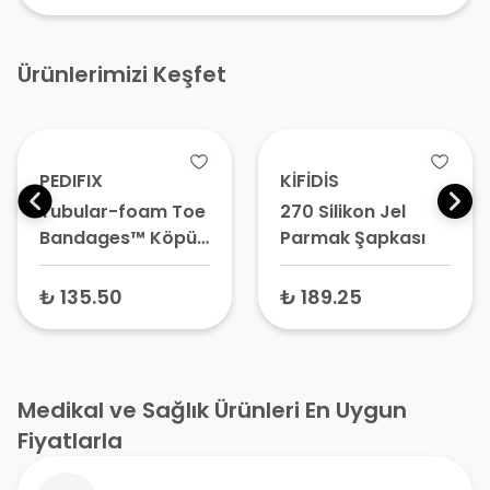
Ürünlerimizi Keşfet
PEDIFIX
KİFİDİS
Tubular-foam Toe
270 Silikon Jel
Bandages™ Köpük
Parmak Şapkası
Tüp Ayak
Bandajları P337
₺ 135.50
₺ 189.25
Medikal ve Sağlık Ürünleri En Uygun
Fiyatlarla