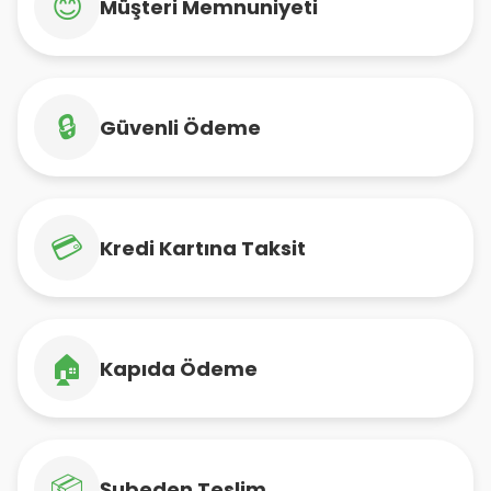
😊
Müşteri Memnuniyeti
🔒
Güvenli Ödeme
💳
Kredi Kartına Taksit
🏠
Kapıda Ödeme
📦
Şubeden Teslim