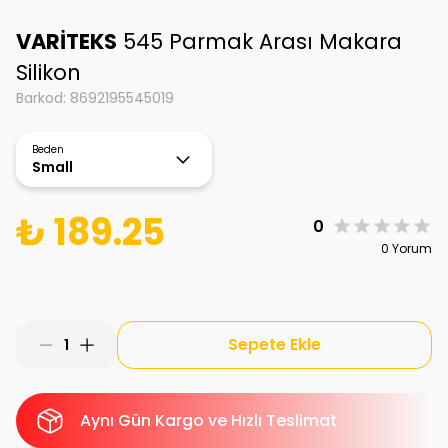
VARİTEKS
545 Parmak Arası Makara
Silikon
Barkod
:
8692195545019
Beden
Small
₺ 189.25
0
0 Yorum
Sepete Ekle
1
Aynı Gün Kargo ve Hızlı Teslimat