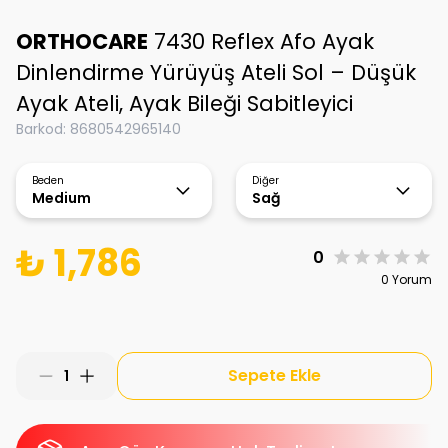
ORTHOCARE
7430 Reflex Afo Ayak
Dinlendirme Yürüyüş Ateli Sol – Düşük
Ayak Ateli, Ayak Bileği Sabitleyici
Barkod
:
8680542965140
Beden
Diğer
Medium
Sağ
₺ 1,786
0
0 Yorum
Sepete Ekle
1