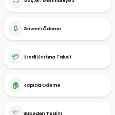
😊
Müşteri Memnuniyeti
🔒
Güvenli Ödeme
💳
Kredi Kartına Taksit
🏠
Kapıda Ödeme
📦
Şubeden Teslim