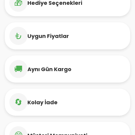
🎁
Hediye Seçenekleri
₺
Uygun Fiyatlar
🚚
Aynı Gün Kargo
🔄
Kolay İade