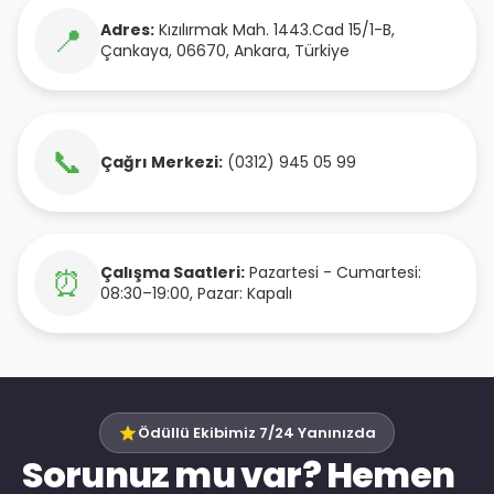
Adres:
Kızılırmak Mah. 1443.Cad 15/1-B
,
📍
Çankaya
,
06670
,
Ankara
,
Türkiye
📞
Çağrı Merkezi:
(0312) 945 05 99
Çalışma Saatleri:
Pazartesi - Cumartesi:
⏰
08:30–19:00, Pazar: Kapalı
Ödüllü Ekibimiz 7/24 Yanınızda
Sorunuz mu var? Hemen