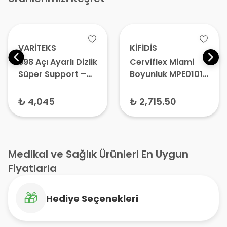
VARİTEKS
KİFİDİS
898 Açı Ayarlı Dizlik
Cerviflex Miami
Süper Support –
Boyunluk MPE01010
Medikal Dizlik
Standart Beden -
Medikal Servikal
₺ 4,045
₺ 2,715.50
Boyunluk,
Ayarlanabilir
Boyun Korsesi
Medikal ve Sağlık Ürünleri En Uygun
Fiyatlarla
🎁
Hediye Seçenekleri