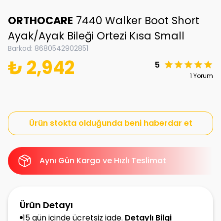
ORTHOCARE
7440 Walker Boot Short
Ayak/Ayak Bileği Ortezi Kısa Small
Barkod
:
8680542902851
₺ 2,942
5
1 Yorum
Ürün stokta olduğunda beni haberdar et
Aynı Gün Kargo ve Hızlı Teslimat
Ürün Detayı
15 gün içinde ücretsiz iade.
Detaylı Bilgi