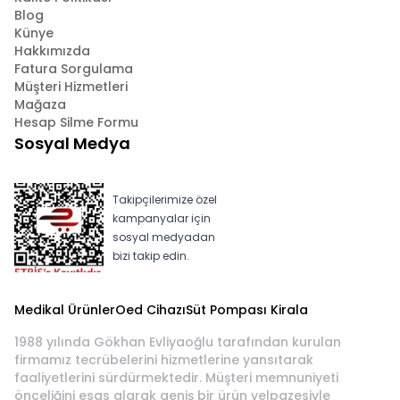
Blog
Künye
Hakkımızda
Fatura Sorgulama
Müşteri Hizmetleri
Mağaza
Hesap Silme Formu
Sosyal Medya
Takipçilerimize özel
kampanyalar için
sosyal medyadan
bizi takip edin.
Medikal Ürünler
Oed Cihazı
Süt Pompası Kirala
1988 yılında Gökhan Evliyaoğlu tarafından kurulan
firmamız tecrübelerini hizmetlerine yansıtarak
faaliyetlerini sürdürmektedir. Müşteri memnuniyeti
önceliğini esas alarak geniş bir ürün yelpazesiyle