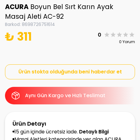
ACURA
Boyun Bel Sırt Karın Ayak
Masaj Aleti AC-92
Barkod
:
8698726751614
₺ 311
0
0 Yorum
Ürün stokta olduğunda beni haberdar et
Aynı Gün Kargo ve Hızlı Teslimat
Ürün Detayı
15 gün içinde ücretsiz iade.
Detaylı Bilgi
Masaj Aletleri kategorisinde yer alan ACURA