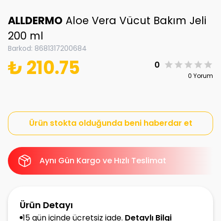
ALLDERMO
Aloe Vera Vücut Bakım Jeli
200 ml
Barkod
:
8681317200684
₺ 210.75
0
0 Yorum
Ürün stokta olduğunda beni haberdar et
Aynı Gün Kargo ve Hızlı Teslimat
Ürün Detayı
15 gün içinde ücretsiz iade.
Detaylı Bilgi