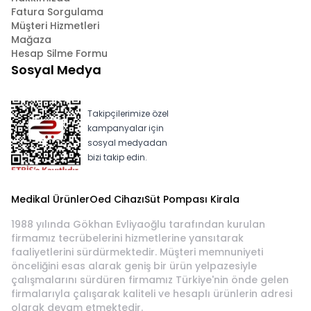
Fatura Sorgulama
Müşteri Hizmetleri
Mağaza
Hesap Silme Formu
Sosyal Medya
Takipçilerimize özel
kampanyalar için
sosyal medyadan
bizi takip edin.
Medikal Ürünler
Oed Cihazı
Süt Pompası Kirala
1988 yılında Gökhan Evliyaoğlu tarafından kurulan
firmamız tecrübelerini hizmetlerine yansıtarak
faaliyetlerini sürdürmektedir. Müşteri memnuniyeti
önceliğini esas alarak geniş bir ürün yelpazesiyle
çalışmalarını sürdüren firmamız Türkiye'nin önde gelen
firmalarıyla çalışarak kaliteli ve hesaplı ürünlerin adresi
olarak devam etmektedir.