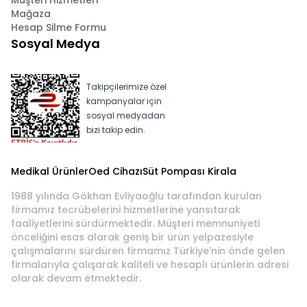
Müşteri Hizmetleri
Mağaza
Hesap Silme Formu
Sosyal Medya
Takipçilerimize özel
kampanyalar için
sosyal medyadan
bizi takip edin.
Medikal Ürünler
Oed Cihazı
Süt Pompası Kirala
1988 yılında Gökhan Evliyaoğlu tarafından kurulan
firmamız tecrübelerini hizmetlerine yansıtarak
faaliyetlerini sürdürmektedir. Müşteri memnuniyeti
önceliğini esas alarak geniş bir ürün yelpazesiyle
çalışmalarını sürdüren firmamız Türkiye'nin önde gelen
firmalarıyla çalışarak kaliteli ve hesaplı ürünlerin adresi
olarak devam etmektedir.