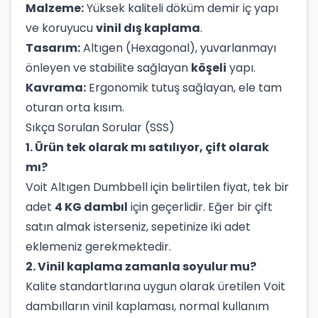
Malzeme:
Yüksek kaliteli döküm demir iç yapı
ve koruyucu
vinil dış kaplama
.
Tasarım:
Altıgen (Hexagonal), yuvarlanmayı
önleyen ve stabilite sağlayan
köşeli
yapı.
Kavrama:
Ergonomik tutuş sağlayan, ele tam
oturan orta kısım.
Sıkça Sorulan Sorular (SSS)
1. Ürün tek olarak mı satılıyor, çift olarak
mı?
Voit Altıgen Dumbbell için belirtilen fiyat, tek bir
adet
4 KG dambıl
için geçerlidir. Eğer bir çift
satın almak isterseniz, sepetinize iki adet
eklemeniz gerekmektedir.
2. Vinil kaplama zamanla soyulur mu?
Kalite standartlarına uygun olarak üretilen Voit
dambılların vinil kaplaması, normal kullanım