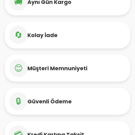
🚚
Aynı Gün Kargo
🔄
Kolay İade
😊
Müşteri Memnuniyeti
🔒
Güvenli Ödeme
💳
Kredi Kartına Taksit