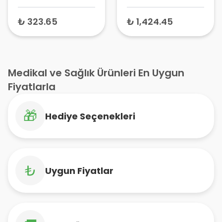
Diş Lekesi Giderici,
30 ml – Aydınlatıcı
Leke Karşıtı Macun
ve Leke Karşıtı
₺ 323.65
₺ 1,424.45
Serum, Cilt Tonu
Eşitleyici
Medikal ve Sağlık Ürünleri En Uygun
Fiyatlarla
🎁
Hediye Seçenekleri
₺
Uygun Fiyatlar