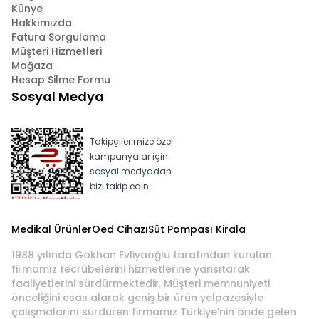
Künye
Hakkımızda
Fatura Sorgulama
Müşteri Hizmetleri
Mağaza
Hesap Silme Formu
Sosyal Medya
Takipçilerimize özel
kampanyalar için
sosyal medyadan
bizi takip edin.
Medikal Ürünler
Oed Cihazı
Süt Pompası Kirala
1988 yılında Gökhan Evliyaoğlu tarafından kurulan
firmamız tecrübelerini hizmetlerine yansıtarak
faaliyetlerini sürdürmektedir. Müşteri memnuniyeti
önceliğini esas alarak geniş bir ürün yelpazesiyle
çalışmalarını sürdüren firmamız Türkiye'nin önde gelen