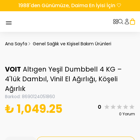
1988'den Günümüze, Daima En İyisi İçin 🤍
Ana Sayfa
Genel Sağlık ve Kişisel Bakım Ürünleri
VOIT
Altıgen Yeşil Dumbbell 4 KG –
4'lük Dambıl, Vinil El Ağırlığı, Köşeli
Ağırlık
Barkod
:
8690124051860
₺ 1,049.25
0
0 Yorum