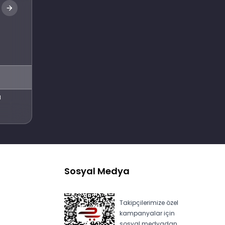
Abone Ol
l
Sosyal Medya
Takipçilerimize özel
kampanyalar için
sosyal medyadan