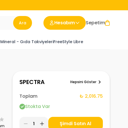
Hesabım
Sepetim
Ara
 Mineral - Gıda Takviyeleri
FreeStyle Libre
SPECTRA
Hepsini Göster
Toplam
₺ 2,016.75
Stokta Var
Şimdi Satın Al
1
rum