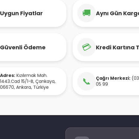
🚚
Uygun Fiyatlar
Aynı Gün Karg
💳
Güvenli Ödeme
Kredi Kartına 
Adres:
Kızılırmak Mah.
Çağrı Merkezi:
(03
📞
1443.Cad 15/1-B
,
Çankaya
,
05 99
06670
,
Ankara
,
Türkiye