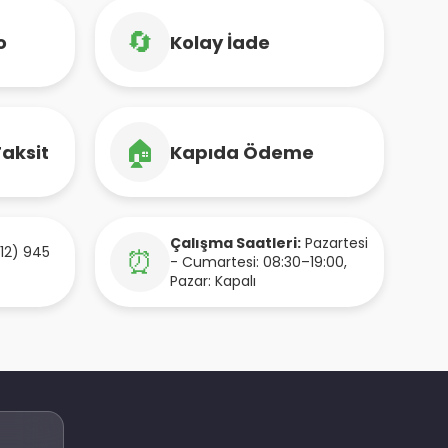
🔄
o
Kolay İade
🏠
Taksit
Kapıda Ödeme
Çalışma Saatleri:
Pazartesi
12) 945
⏰
- Cumartesi: 08:30–19:00,
Pazar: Kapalı