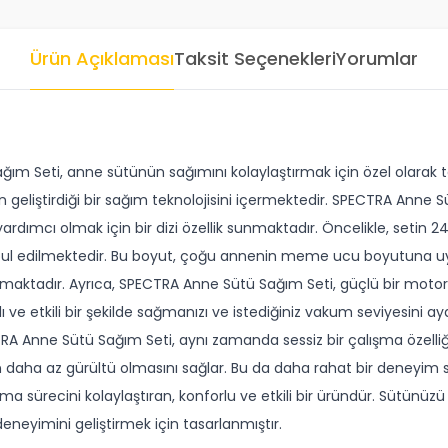
Ürün Açıklaması
Taksit Seçenekleri
Yorumlar
ım Seti, anne sütünün sağımını kolaylaştırmak için özel olarak t
 geliştirdiği bir sağım teknolojisini içermektedir. SPECTRA Anne Sü
yardımcı olmak için bir dizi özellik sunmaktadır. Öncelikle, setin
bul edilmektedir. Bu boyut, çoğu annenin meme ucu boyutuna uygu
aktadır. Ayrıca, SPECTRA Anne Sütü Sağım Seti, güçlü bir motor v
zlı ve etkili bir şekilde sağmanızı ve istediğiniz vakum seviyesini 
CTRA Anne Sütü Sağım Seti, aynı zamanda sessiz bir çalışma özelliğ
daha az gürültü olmasını sağlar. Bu da daha rahat bir deneyim
ğma sürecini kolaylaştıran, konforlu ve etkili bir üründür. Sütünüz
neyimini geliştirmek için tasarlanmıştır.