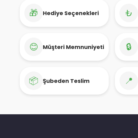
🎁
₺
Hediye Seçenekleri
😊
🔒
Müşteri Memnuniyeti
📦
📍
Şubeden Teslim