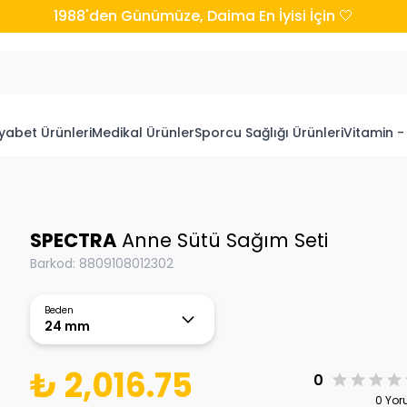
1988'den Günümüze, Daima En İyisi İçin 🤍
yabet Ürünleri
Medikal Ürünler
Sporcu Sağlığı Ürünleri
Vitamin -
SPECTRA
Anne Sütü Sağım Seti
Barkod
:
8809108012302
Beden
24 mm
₺ 2,016.75
0
0 Yo