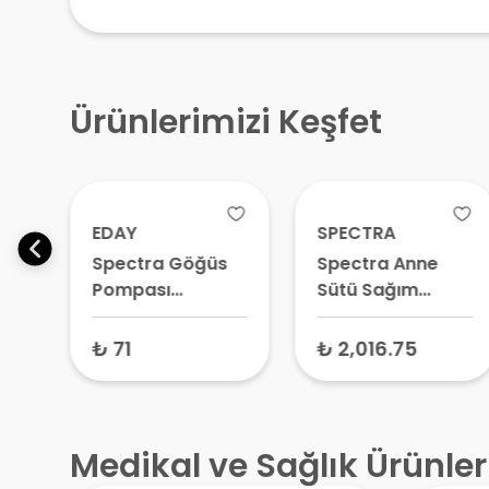
Ürünlerimizi Keşfet
EDAY
SPECTRA
k
Spectra Göğüs
Spectra Anne
Pompası
Sütü Sağım
Konnektörü 1
Pompası Kiti
0
Adet – Süt
₺ 71
₺ 2,016.75
Sağma Makinesi
Pompa Gövdesi,
Bağlantı Aparatı
Medikal ve Sağlık Ürünler