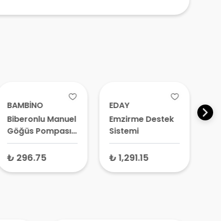
BAMBİNO
EDAY
LI
Biberonlu Manuel
Emzirme Destek
D
Göğüs Pompası
Sistemi
El
T002
Po
₺ 296.75
₺ 1,291.15
₺