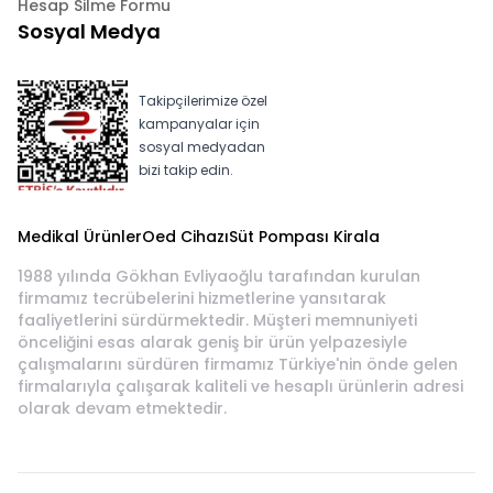
Hesap Silme Formu
Sosyal Medya
Takipçilerimize özel
kampanyalar için
sosyal medyadan
bizi takip edin.
Medikal Ürünler
Oed Cihazı
Süt Pompası Kirala
1988 yılında Gökhan Evliyaoğlu tarafından kurulan
firmamız tecrübelerini hizmetlerine yansıtarak
faaliyetlerini sürdürmektedir. Müşteri memnuniyeti
önceliğini esas alarak geniş bir ürün yelpazesiyle
çalışmalarını sürdüren firmamız Türkiye'nin önde gelen
firmalarıyla çalışarak kaliteli ve hesaplı ürünlerin adresi
olarak devam etmektedir.