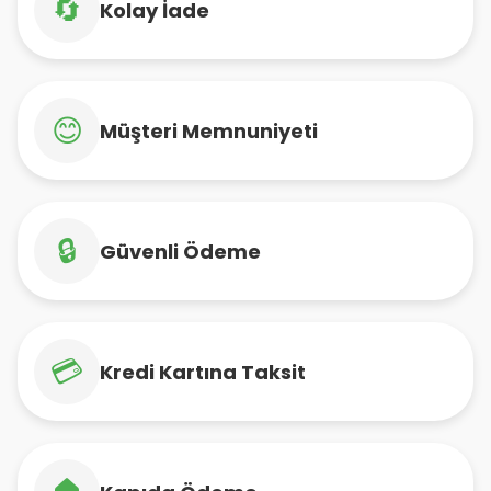
🔄
Kolay İade
😊
Müşteri Memnuniyeti
🔒
Güvenli Ödeme
💳
Kredi Kartına Taksit