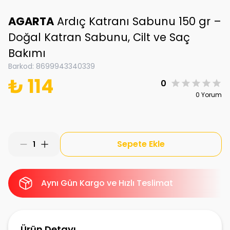
AGARTA
Ardıç Katranı Sabunu 150 gr –
Doğal Katran Sabunu, Cilt ve Saç
Bakımı
Barkod
:
8699943340339
₺ 114
0
0 Yorum
Sepete Ekle
1
Aynı Gün Kargo ve Hızlı Teslimat
Ürün Detayı