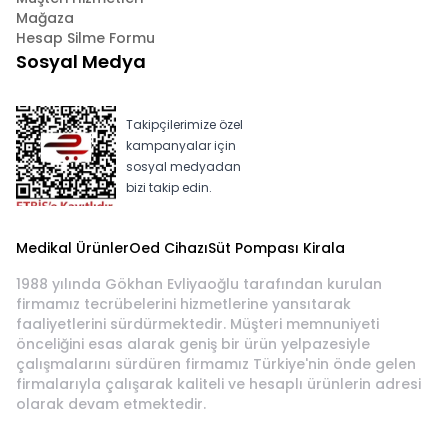
Mağaza
Hesap Silme Formu
Sosyal Medya
Takipçilerimize özel
kampanyalar için
sosyal medyadan
bizi takip edin.
Medikal Ürünler
Oed Cihazı
Süt Pompası Kirala
1988 yılında Gökhan Evliyaoğlu tarafından kurulan
firmamız tecrübelerini hizmetlerine yansıtarak
faaliyetlerini sürdürmektedir. Müşteri memnuniyeti
önceliğini esas alarak geniş bir ürün yelpazesiyle
çalışmalarını sürdüren firmamız Türkiye'nin önde gelen
firmalarıyla çalışarak kaliteli ve hesaplı ürünlerin adresi
olarak devam etmektedir.