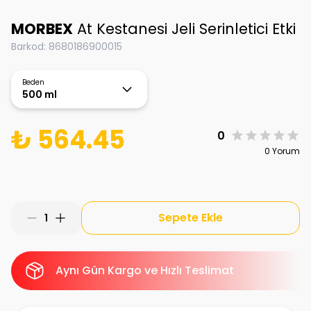
MORBEX
At Kestanesi Jeli Serinletici Etki
Barkod
:
8680186900015
Beden
500 ml
₺ 564.45
0
0 Yorum
Sepete Ekle
1
Aynı Gün Kargo ve Hızlı Teslimat