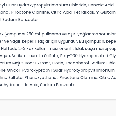
yl Guar Hydroxypropyltrimonium Chloride, Benzoic Acid, 
anol, Piroctone Olamine, Citric Acid, Tetrasodium Gluta
, Sodium Benzoate
 Şampuanı 250 ml, pullanma ve aşırı yağlanma sorunları i
 ve yağlı, kepekli saçlar için uygundur. Bu şampuan, kepeğ
 Haftada 2-3 kez kullanılması önerilir. Islak saça masaj ya
ir: Aqua, Sodium Laureth Sulfate, Peg-200 Hydrogenated G
rctium Majus Root Extract, Biotin, Tocopherol, Sodium Chl
ylene Glycol, Hydroxypropyl Guar Hydroxypropyltrimonium 
 Zinc Sulfate, Phenoxyethanol, Piroctone Olamine, Citric 
Dehydroacetic Acid, Sodium Benzoate.