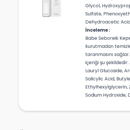
Glycol, Hydroxyprop
Sulfate, Phenoxyeth
Dehydroacetic Acid
İnceleme :
Babe Seboreik Kepek
kurutmadan temizler
taranmasını sağlar.
içeriği şu şekilded
Lauryl Glucoside, A
Salicylic Acid, But
Ethylhexylglycerin,
Sodium Hydroxide, 