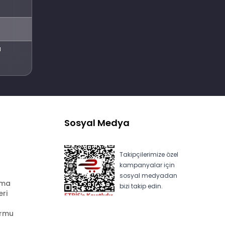
Abone Ol
l
Sosyal Medya
Takipçilerimize özel
kampanyalar için
sosyal medyadan
ama
bizi takip edin.
eri
ormu