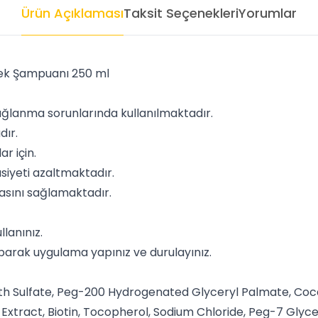
Ürün Açıklaması
Taksit Seçenekleri
Yorumlar
ek Şampuanı 250 ml
ağlanma sorunlarında kullanılmaktadır.
ır.
ar için.
iyeti azaltmaktadır.
asını sağlamaktadır.
lanınız.
parak uygulama yapınız ve durulayınız.
th Sulfate, Peg-200 Hydrogenated Glyceryl Palmate, Coca
Extract, Biotin, Tocopherol, Sodium Chloride, Peg-7 Glycer