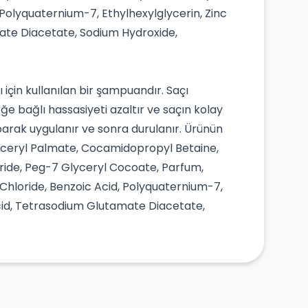
Polyquaternium-7, Ethylhexylglycerin, Zinc
mate Diacetate, Sodium Hydroxide,
çin kullanılan bir şampuandır. Saçı
e bağlı hassasiyeti azaltır ve saçın kolay
parak uygulanır ve sonra durulanır. Ürünün
lyceryl Palmate, Cocamidopropyl Betaine,
oride, Peg-7 Glyceryl Cocoate, Parfum,
Chloride, Benzoic Acid, Polyquaternium-7,
Acid, Tetrasodium Glutamate Diacetate,