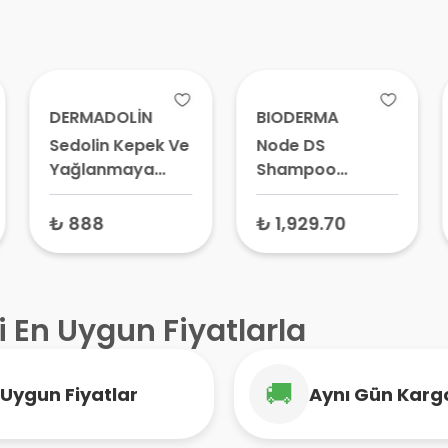
DERMADOLİN
BIODERMA
Sedolin Kepek Ve
Node DS
Yağlanmaya
Shampoo
Karşı Saç Bakım
Kepekli Saçlar
Şampuanı 300
İçin Şampuan 125
₺ 888
₺ 1,929.70
ml
ml
i En Uygun Fiyatlarla
🚚
Uygun Fiyatlar
Aynı Gün Karg