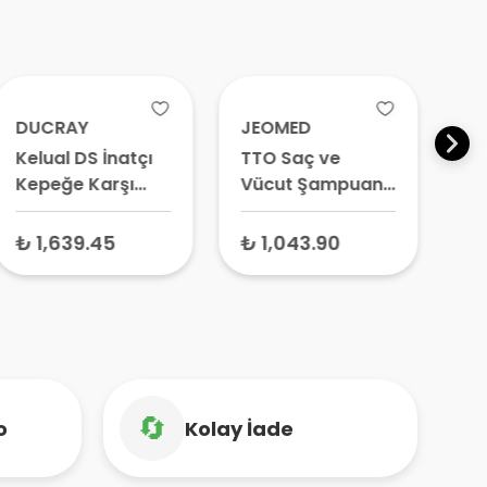
DUCRAY
JEOMED
TT
Kelual DS İnatçı
TTO Saç ve
On
Kepeğe Karşı
Vücut Şampuanı
Ne
Şampuan 100 ml
Çay Ağacı Yağlı
Şa
400 ml
₺ 1,639.45
₺ 1,043.90
₺
🔄
o
Kolay İade