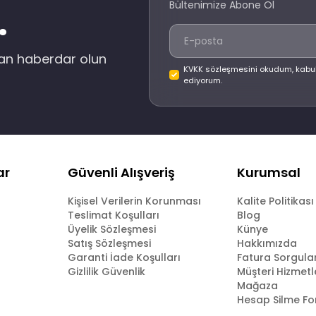
Bültenimize Abone Ol
.
dan haberdar olun
KVKK sözleşmesini okudum, kabu
ediyorum.
ar
Güvenli Alışveriş
Kurumsal
Kişisel Verilerin Korunması
Kalite Politikası
Teslimat Koşulları
Blog
Üyelik Sözleşmesi
Künye
Satış Sözleşmesi
Hakkımızda
Garanti İade Koşulları
Fatura Sorgul
Gizlilik Güvenlik
Müşteri Hizmetl
Mağaza
Hesap Silme F