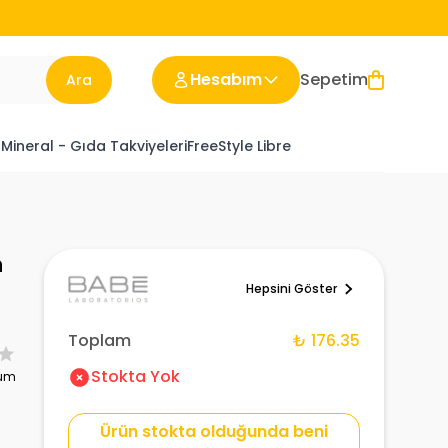
Hesabım
Sepetim
Ara
 Mineral - Gıda Takviyeleri
FreeStyle Libre
n
Hepsini Göster
Toplam
₺ 176.35
Stokta Yok
rum
Ürün stokta olduğunda beni