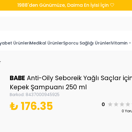
1988'den Günümüze, Daima En İyisi İçin 🤍
yabet Ürünleri
Medikal Ürünler
Sporcu Sağlığı Ürünleri
Vitamin -
r
BABE
Anti-Oily Seboreik Yağlı Saçlar içi
Kepek Şampuanı 250 ml
Barkod
:
8437000945925
₺ 176.35
0
0 Yo