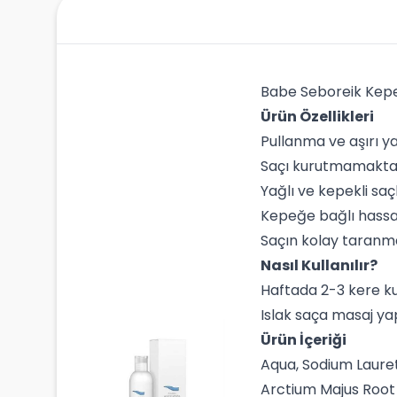
Babe Seboreik Kep
Ürün Özellikleri
Pullanma ve aşırı y
Saçı kurutmamaktad
Yağlı ve kepekli saçl
Kepeğe bağlı hassas
Saçın kolay taranm
Nasıl Kullanılır?
Haftada 2-3 kere kul
Islak saça masaj ya
Ürün İçeriği
Aqua, Sodium Laure
Arctium Majus Root 