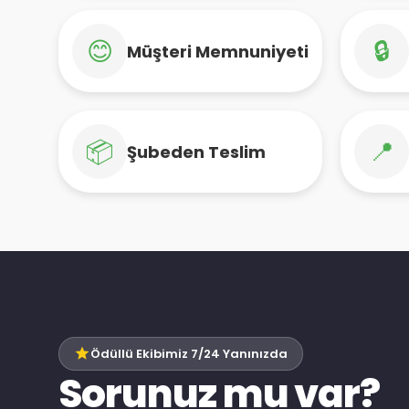
😊
🔒
Müşteri Memnuniyeti
📦
📍
Şubeden Teslim
Ödüllü Ekibimiz 7/24 Yanınızda
Sorunuz mu var?