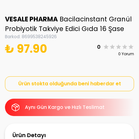
VESALE PHARMA
Bacilacinstant Granül
Probiyotik Takviye Edici Gıda 16 Şase
Barkod
:
8699538245926
₺ 97.90
0
0 Yorum
Ürün stokta olduğunda beni haberdar et
Aynı Gün Kargo ve Hızlı Teslimat
Ürün Detayı