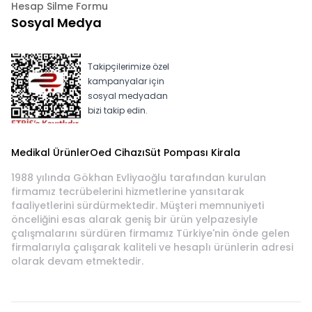
Hesap Silme Formu
Sosyal Medya
Takipçilerimize özel
kampanyalar için
sosyal medyadan
bizi takip edin.
Medikal Ürünler
Oed Cihazı
Süt Pompası Kirala
1988 yılında Gökhan Evliyaoğlu tarafından kurulan
firmamız tecrübelerini hizmetlerine yansıtarak
faaliyetlerini sürdürmektedir. Müşteri memnuniyeti
önceliğini esas alarak geniş bir ürün yelpazesiyle
çalışmalarını sürdüren firmamız Türkiye'nin önde gelen
firmalarıyla çalışarak kaliteli ve hesaplı ürünlerin adresi
olarak devam etmektedir.