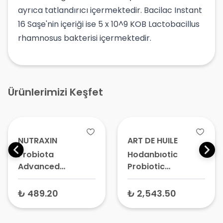
ayrıca tatlandırıcı içermektedir. Bacilac Instant
16 Saşe'nin içeriği ise 5 x 10^9 KOB Lactobacillus
rhamnosus bakterisi içermektedir.
Ürünlerimizi Keşfet
NUTRAXIN
ART DE HUILE
Probiota
Hodanbıotic
Advanced
Probiotic
Probiyotik
Probiyotik Takviye
Mikroorganizma
Edici Gıda 5 ml x 20
₺ 489.20
₺ 2,543.50
İçerikli Takviye
Adet
Edici Gıda 60