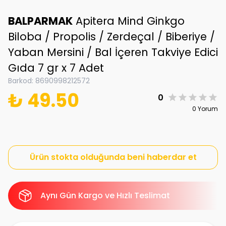
BALPARMAK
Apitera Mind Ginkgo
Biloba / Propolis / Zerdeçal / Biberiye /
Yaban Mersini / Bal İçeren Takviye Edici
Gıda 7 gr x 7 Adet
Barkod
:
8690998212572
₺ 49.50
0
0 Yorum
Ürün stokta olduğunda beni haberdar et
Aynı Gün Kargo ve Hızlı Teslimat