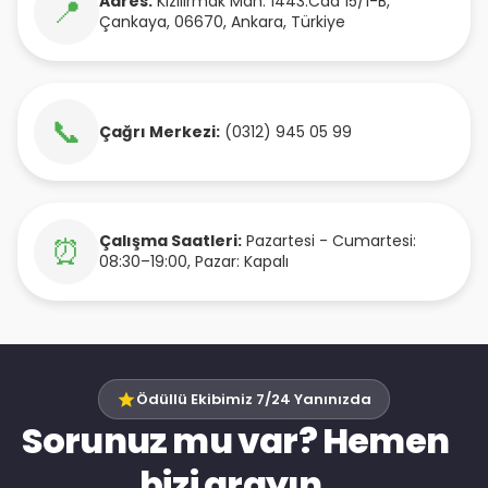
Adres:
Kızılırmak Mah. 1443.Cad 15/1-B
,
📍
Çankaya
,
06670
,
Ankara
,
Türkiye
📞
Çağrı Merkezi:
(0312) 945 05 99
Çalışma Saatleri:
Pazartesi - Cumartesi:
⏰
08:30–19:00, Pazar: Kapalı
Ödüllü Ekibimiz 7/24 Yanınızda
Sorunuz mu var? Hemen
bizi arayın.