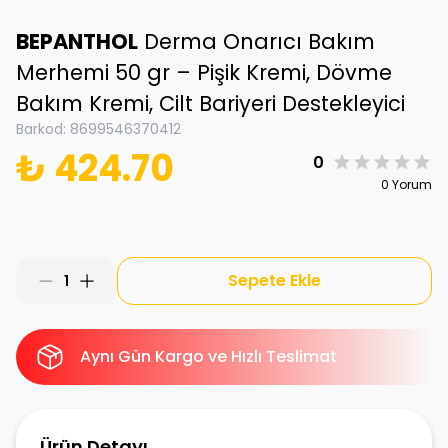
BEPANTHOL
Derma Onarıcı Bakım
Merhemi 50 gr – Pişik Kremi, Dövme
Bakım Kremi, Cilt Bariyeri Destekleyici
Barkod
:
8699546370412
₺ 424.70
0
0 Yorum
Sepete Ekle
1
Aynı Gün Kargo ve Hızlı Teslimat
Ürün Detayı