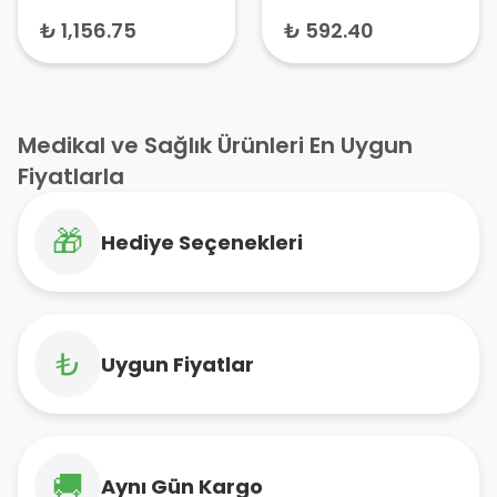
7.5 cm x 7.5 cm
₺ 1,156.75
₺ 592.40
(Tekli)
Medikal ve Sağlık Ürünleri En Uygun
Fiyatlarla
🎁
Hediye Seçenekleri
₺
Uygun Fiyatlar
🚚
Aynı Gün Kargo