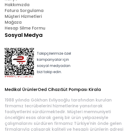
Hakkımızda
Fatura Sorgulama
Müşteri Hizmetleri
Mağaza
Hesap Silme Formu
Sosyal Medya
Takipçilerimize özel
kampanyalar için
sosyal medyadan
bizi takip edin.
Medikal Ürünler
Oed Cihazı
Süt Pompası Kirala
1988 yılında Gökhan Evliyaoğlu tarafından kurulan
firmamız tecrübelerini hizmetlerine yansıtarak
faaliyetlerini sürdürmektedir. Müşteri memnuniyeti
önceliğini esas alarak geniş bir ürün yelpazesiyle
çalışmalarını sürdüren firmamız Türkiye'nin önde gelen
firmalarıyla çalışarak kaliteli ve hesaplı ürünlerin adresi