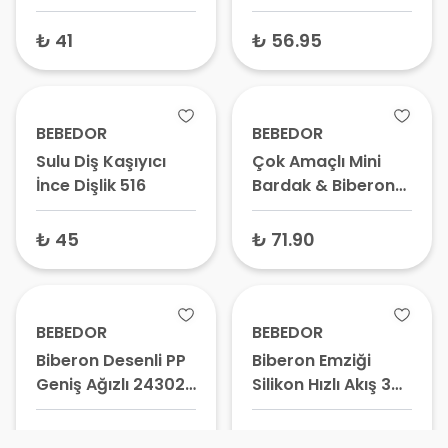
Bebek Islak Mendili,
Kutulu 664 2 Adet
Hassas Ciltler İçin
₺ 41
₺ 56.95
Islak Mendil
BEBEDOR
BEBEDOR
Sulu Diş Kaşıyıcı
Çok Amaçlı Mini
İnce Dişlik 516
Bardak & Biberon
20301 0-6 Ay 30 ml
₺ 45
₺ 71.90
BEBEDOR
BEBEDOR
Biberon Desenli PP
Biberon Emziği
Geniş Ağızlı 24302
Silikon Hızlı Akış 303
3+ Ay 250 ml
No:3
₺ 59.45
₺ 40.60