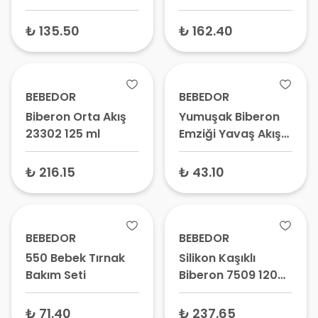
Akış No:2 3+ Ay
Fırçası Kolay
Kavrama 575
₺ 135.50
₺ 162.40
BEBEDOR
BEBEDOR
Biberon Orta Akış
Yumuşak Biberon
23302 125 ml
Emziği Yavaş Akış
KOD:321 0+ Ay
₺ 216.15
₺ 43.10
BEBEDOR
BEBEDOR
550 Bebek Tırnak
Silikon Kaşıklı
Bakım Seti
Biberon 7509 120
ml 6+ Ay
₺ 71.40
₺ 237.65