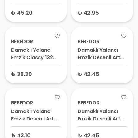
Yüzeyli Yalancı
No:1 0-6 Ay
Damaklı Emzik
₺ 45.20
₺ 42.95
Desenli 182 No:2 6-
18 Ay
BEBEDOR
BEBEDOR
Damaklı Yalancı
Damaklı Yalancı
Emzik Classy 132
Emzik Desenli Art
No:2 6-18 Ay
Serisi 161 No:1 0-6
Ay
₺ 39.30
₺ 42.45
BEBEDOR
BEBEDOR
Damaklı Yalancı
Damaklı Yalancı
Emzik Desenli Art
Emzik Desenli Art
Serisi 162 No:2 6-18
Serisi 163 No:3 18+
Ay
Ay
₺ 43.10
₺ 42.45