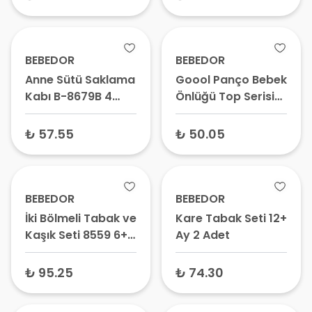
BEBEDOR
BEBEDOR
Anne Sütü Saklama
Goool Panço Bebek
Kabı B-8679B 4
Önlüğü Top Serisi
Adet 125 ml
6279
₺ 57.55
₺ 50.05
BEBEDOR
BEBEDOR
İki Bölmeli Tabak ve
Kare Tabak Seti 12+
Kaşık Seti 8559 6+
Ay 2 Adet
Ay
₺ 95.25
₺ 74.30