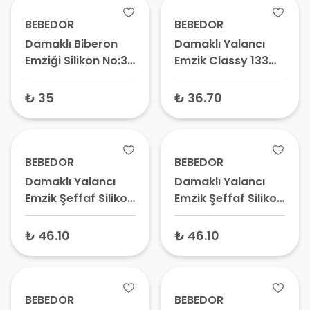
BEBEDOR
BEBEDOR
Damaklı Biberon
Damaklı Yalancı
Emziği Silikon No:3
Emzik Classy 133
353 Hızlı Akış
No:3 18+ Ay
₺ 35
₺ 36.70
BEBEDOR
BEBEDOR
Damaklı Yalancı
Damaklı Yalancı
Emzik Şeffaf Silikon
Emzik Şeffaf Silikon
Uç 171 No:1 0-6 Ay
Uç 172 No:2 6-18 Ay
Tekli
Tekli
₺ 46.10
₺ 46.10
BEBEDOR
BEBEDOR