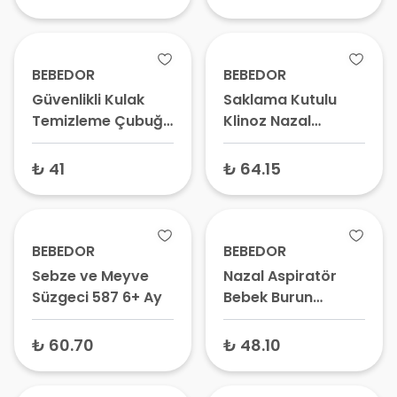
BEBEDOR
BEBEDOR
Güvenlikli Kulak
Saklama Kutulu
Temizleme Çubuğu
Klinoz Nazal
Bebek 459 90 Adet
Aspiratör Kiti 563
₺ 41
₺ 64.15
BEBEDOR
BEBEDOR
Sebze ve Meyve
Nazal Aspiratör
Süzgeci 587 6+ Ay
Bebek Burun
Temizleyici Klasik
Silikon Uçlu 561
₺ 60.70
₺ 48.10