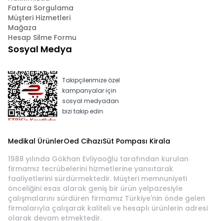
Fatura Sorgulama
Müşteri Hizmetleri
Mağaza
Hesap Silme Formu
Sosyal Medya
Takipçilerimize özel
kampanyalar için
sosyal medyadan
bizi takip edin.
Medikal Ürünler
Oed Cihazı
Süt Pompası Kirala
1988 yılında Gökhan Evliyaoğlu tarafından kurulan
firmamız tecrübelerini hizmetlerine yansıtarak
faaliyetlerini sürdürmektedir. Müşteri memnuniyeti
önceliğini esas alarak geniş bir ürün yelpazesiyle
çalışmalarını sürdüren firmamız Türkiye'nin önde gelen
firmalarıyla çalışarak kaliteli ve hesaplı ürünlerin adresi
olarak devam etmektedir.