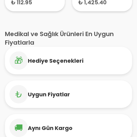
Nemlendirici
₺ 112.95
₺ 1,425.40
Losyon 473 ml
Medikal ve Sağlık Ürünleri En Uygun
Fiyatlarla
🎁
Hediye Seçenekleri
₺
Uygun Fiyatlar
🚚
Aynı Gün Kargo