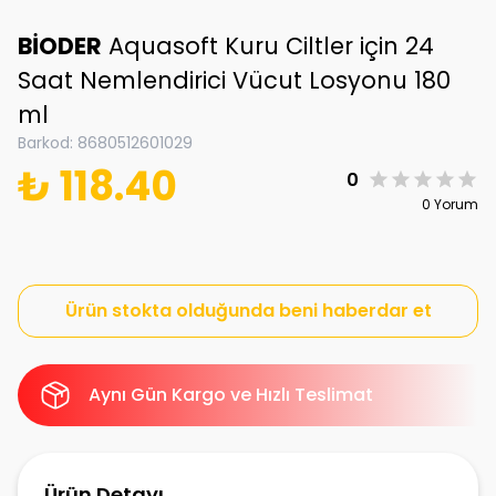
BİODER
Aquasoft Kuru Ciltler için 24
Saat Nemlendirici Vücut Losyonu 180
ml
Barkod
:
8680512601029
₺ 118.40
0
0 Yorum
Ürün stokta olduğunda beni haberdar et
Aynı Gün Kargo ve Hızlı Teslimat
Ürün Detayı