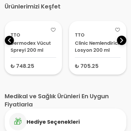
Ürünlerimizi Keşfet
TTO
ARMİLDA
Clinic Nemlendirici
Vücut
Losyon 200 ml
Nemlendiricisi ve
Onarıcı Bakım
Kremi 200 ml
₺ 705.25
₺ 671.95
Medikal ve Sağlık Ürünleri En Uygun
Fiyatlarla
🎁
Hediye Seçenekleri