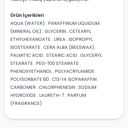
Ürün İçerikleri
AQUA (WATER) . PARAFFINUM LIQUIDUM
(MINERAL OIL) . GLYCERIN . CETEARYL
ETHYLHEXANOATE . UREA . ISOPROPYL
ISOSTEARATE . CERA ALBA (BEESWAX) .
PALMITIC ACID . STEARIC ACID . GLYCERYL
STEARATE . PEG-100 STEARATE .
PHENOXYETHANOL . POLYACRYLAMIDE .
POLYSORBATE 60 . C13-14 ISOPARAFFIN .
CARBOMER . CHLORPHENESIN . SODIUM
HYDROXIDE . LAURETH-7 . PARFUM
(FRAGRANCE)