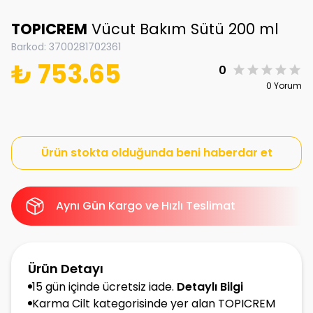
TOPICREM
Vücut Bakım Sütü 200 ml
Barkod
:
3700281702361
₺ 753.65
0
0 Yorum
Ürün stokta olduğunda beni haberdar et
Aynı Gün Kargo ve Hızlı Teslimat
Ürün Detayı
15 gün içinde ücretsiz iade.
Detaylı Bilgi
Karma Cilt kategorisinde yer alan TOPICREM