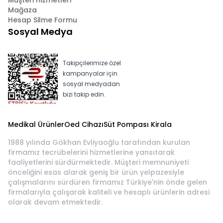
Müşteri Hizmetleri
Mağaza
Hesap Silme Formu
Sosyal Medya
Takipçilerimize özel
kampanyalar için
sosyal medyadan
bizi takip edin.
Medikal Ürünler
Oed Cihazı
Süt Pompası Kirala
1988 yılında Gökhan Evliyaoğlu tarafından kurulan
firmamız tecrübelerini hizmetlerine yansıtarak
faaliyetlerini sürdürmektedir. Müşteri memnuniyeti
önceliğini esas alarak geniş bir ürün yelpazesiyle
çalışmalarını sürdüren firmamız Türkiye'nin önde gelen
firmalarıyla çalışarak kaliteli ve hesaplı ürünlerin adresi
olarak devam etmektedir.