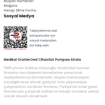
Müşteri Hizmetleri
Mağaza
Hesap Silme Formu
Sosyal Medya
Takipçilerimize özel
kampanyalar için
sosyal medyadan
bizi takip edin.
Medikal Ürünler
Oed Cihazı
Süt Pompası Kirala
1988 yılında Gökhan Evliyaoğlu tarafından kurulan
firmamız tecrübelerini hizmetlerine yansıtarak
faaliyetlerini sürdürmektedir. Müşteri memnuniyeti
önceliğini esas alarak geniş bir ürün yelpazesiyle
çalışmalarını sürdüren firmamız Türkiye'nin önde gelen
firmalarıyla çalışarak kaliteli ve hesaplı ürünlerin adresi
olarak devam etmektedir.