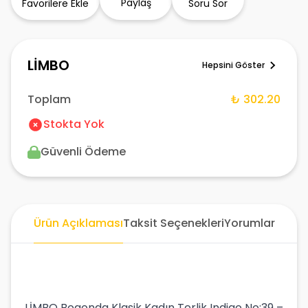
Paylaş
Favorilere Ekle
Soru Sor
LİMBO
Hepsini Göster
Toplam
₺ 302.20
Stokta Yok
Güvenli Ödeme
Ürün Açıklaması
Taksit Seçenekleri
Yorumlar
LİMBO Boaonda Klasik Kadın Terlik Indigo No:39 –