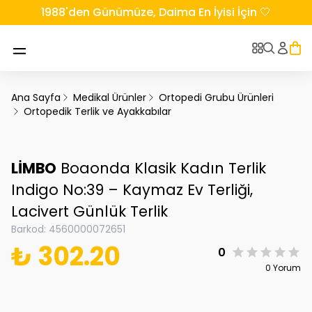
1988'den Günümüze, Daima En İyisi İçin 🤍
Ana Sayfa
Medikal Ürünler
Ortopedi Grubu Ürünleri
Ortopedik Terlik ve Ayakkabılar
LİMBO
Boaonda Klasik Kadın Terlik
Indigo No:39 – Kaymaz Ev Terliği,
Lacivert Günlük Terlik
Barkod
:
4560000072651
₺ 302.20
0
0 Yorum