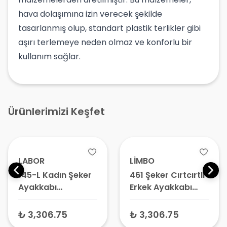
hava dolaşımına izin verecek şekilde
tasarlanmış olup, standart plastik terlikler gibi
aşırı terlemeye neden olmaz ve konforlu bir
kullanım sağlar.
Ürünlerimizi Keşfet
LABOR
LİMBO
145-L Kadın Şeker
461 Şeker Cırtcırtlı
Ayakkabı
Erkek Ayakkabı
Kahverengi No:38
Siyah No:43 –
– Ortopedik
Diyabetik
₺ 3,306.75
₺ 3,306.75
Günlük Bayan
Ayakkabı,