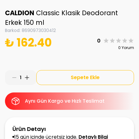
CALDION
Classic Klasik Deodorant
Erkek 150 ml
Barkod
:
8690973030412
₺ 162.40
0
0 Yorum
Sepete Ekle
1
Aynı Gün Kargo ve Hızlı Teslimat
Ürün Detayı
15 gün içinde ücretsiz iade.
Detaylı Bilgi