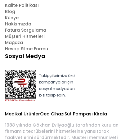
Kalite Politikası
Blog
Künye
Hakkımızda
Fatura Sorgulama
Müşteri Hizmetleri
Mağaza
Hesap Silme Formu
Sosyal Medya
Takipçilerimize özel
kampanyalar için
sosyal medyadan
bizi takip edin.
Medikal Ürünler
Oed Cihazı
Süt Pompası Kirala
1988 yılında Gökhan Evliyaoğlu tarafından kurulan
firmamız tecrübelerini hizmetlerine yansıtarak
faaliyetlerini sürdürmektedir. Müşteri memnuniyeti