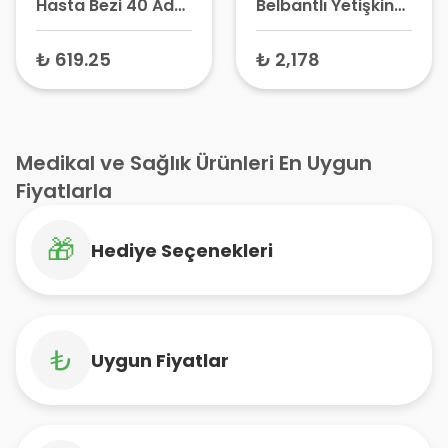
Hasta Bezi 40 Adet
Belbantlı Yetişkin
- Yaşlı Bezi, Hasta
Hasta Bezi Elastic
Alt Bezi
Mor Large (115 cm
₺ 619.25
₺ 2,178
x 145 cm) 24 Adet
Medikal ve Sağlık Ürünleri En Uygun
Fiyatlarla
🎁
Hediye Seçenekleri
₺
Uygun Fiyatlar