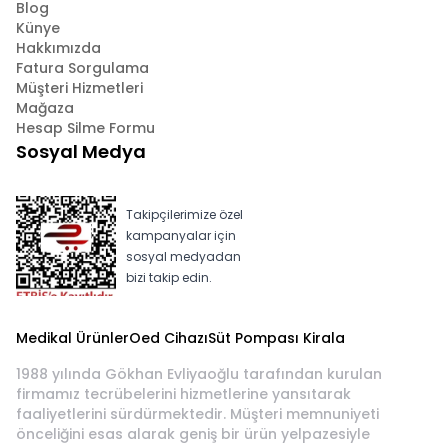
Blog
Künye
Hakkımızda
Fatura Sorgulama
Müşteri Hizmetleri
Mağaza
Hesap Silme Formu
Sosyal Medya
Takipçilerimize özel
kampanyalar için
sosyal medyadan
bizi takip edin.
Medikal Ürünler
Oed Cihazı
Süt Pompası Kirala
1988 yılında Gökhan Evliyaoğlu tarafından kurulan
firmamız tecrübelerini hizmetlerine yansıtarak
faaliyetlerini sürdürmektedir. Müşteri memnuniyeti
önceliğini esas alarak geniş bir ürün yelpazesiyle