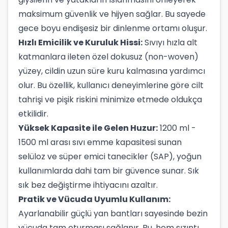
maksimum güvenlik ve hijyen sağlar. Bu sayede
gece boyu endişesiz bir dinlenme ortamı oluşur.
Hızlı Emicilik ve Kuruluk Hissi:
Sıvıyı hızla alt
katmanlara ileten özel dokusuz (non-woven)
yüzey, cildin uzun süre kuru kalmasına yardımcı
olur. Bu özellik, kullanıcı deneyimlerine göre cilt
tahrişi ve pişik riskini minimize etmede oldukça
etkilidir.
Yüksek Kapasite ile Gelen Huzur:
1200 ml -
1500 ml arası sıvı emme kapasitesi sunan
selüloz ve süper emici tanecikler (SAP), yoğun
kullanımlarda dahi tam bir güvence sunar. Sık
sık bez değiştirme ihtiyacını azaltır.
Pratik ve Vücuda Uyumlu Kullanım:
Ayarlanabilir güçlü yan bantları sayesinde bezin
vücuda tam oturması sağlanır. Bu, hem sızıntı