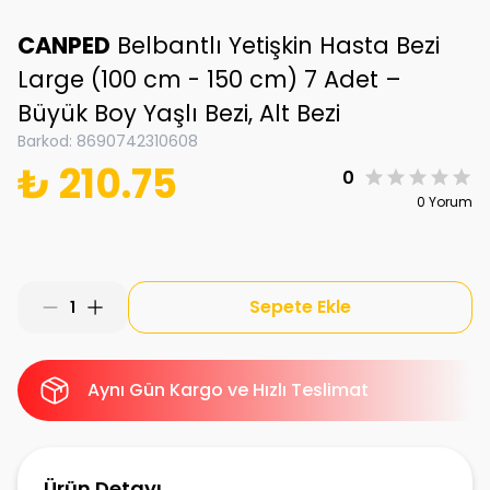
CANPED
Belbantlı Yetişkin Hasta Bezi
Large (100 cm - 150 cm) 7 Adet –
Büyük Boy Yaşlı Bezi, Alt Bezi
Barkod
:
8690742310608
₺ 210.75
0
0 Yorum
Sepete Ekle
1
Aynı Gün Kargo ve Hızlı Teslimat
Ürün Detayı