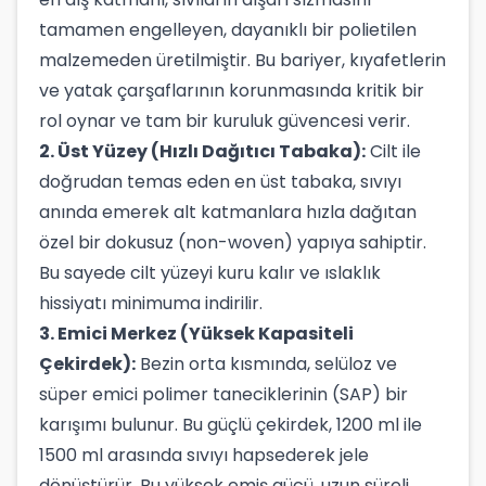
tamamen engelleyen, dayanıklı bir polietilen
malzemeden üretilmiştir. Bu bariyer, kıyafetlerin
ve yatak çarşaflarının korunmasında kritik bir
rol oynar ve tam bir kuruluk güvencesi verir.
2. Üst Yüzey (Hızlı Dağıtıcı Tabaka):
Cilt ile
doğrudan temas eden en üst tabaka, sıvıyı
anında emerek alt katmanlara hızla dağıtan
özel bir dokusuz (non-woven) yapıya sahiptir.
Bu sayede cilt yüzeyi kuru kalır ve ıslaklık
hissiyatı minimuma indirilir.
3. Emici Merkez (Yüksek Kapasiteli
Çekirdek):
Bezin orta kısmında, selüloz ve
süper emici polimer taneciklerinin (SAP) bir
karışımı bulunur. Bu güçlü çekirdek, 1200 ml ile
1500 ml arasında sıvıyı hapsederek jele
dönüştürür. Bu yüksek emiş gücü, uzun süreli