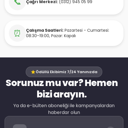
📞
Çağrı Merkezi:
(0312) 945 05 99
Çalışma Saatleri:
Pazartesi - Cumartesi:
⏰
08:30–19:00, Pazar: Kapalı
Ödüllü Ekibimiz 7/24 Yanınızda
Sorunuz mu var? Hemen
bizi arayın.
Ya da e-bülten aboneliği ile kampanyalardan
haberdar olun