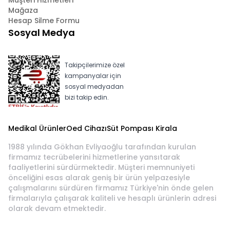
Müşteri Hizmetleri
Mağaza
Hesap Silme Formu
Sosyal Medya
Takipçilerimize özel
kampanyalar için
sosyal medyadan
bizi takip edin.
Medikal Ürünler
Oed Cihazı
Süt Pompası Kirala
1988 yılında Gökhan Evliyaoğlu tarafından kurulan
firmamız tecrübelerini hizmetlerine yansıtarak
faaliyetlerini sürdürmektedir. Müşteri memnuniyeti
önceliğini esas alarak geniş bir ürün yelpazesiyle
çalışmalarını sürdüren firmamız Türkiye'nin önde gelen
firmalarıyla çalışarak kaliteli ve hesaplı ürünlerin adresi
olarak devam etmektedir.