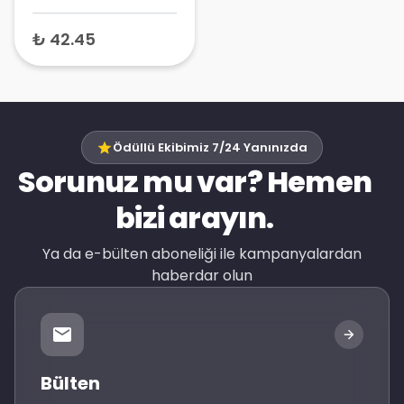
Tek Kullanımlık
Medikal Maske,
₺ 42.45
Alerji Yapmayan
Ödüllü Ekibimiz 7/24 Yanınızda
Sorunuz mu var? Hemen
bizi arayın.
Ya da e-bülten aboneliği ile kampanyalardan
haberdar olun
Bülten