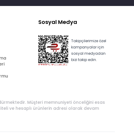
Sosyal Medya
Takipçilerimize özel
kampanyalar için
sosyal medyadan
ama
bizi takip edin.
eri
ormu
rdürmektedir. Müşteri memnuniyeti önceliğini esas
liteli ve hesaplı ürünlerin adresi olarak devam