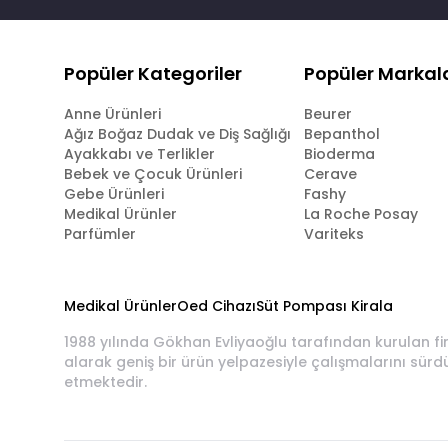
Popüler Kategoriler
Popüler Markal
Anne Ürünleri
Beurer
Ağız Boğaz Dudak ve Diş Sağlığı
Bepanthol
Ayakkabı ve Terlikler
Bioderma
Bebek ve Çocuk Ürünleri
Cerave
Gebe Ürünleri
Fashy
Medikal Ürünler
La Roche Posay
Parfümler
Variteks
Medikal Ürünler
Oed Cihazı
Süt Pompası Kirala
1988 yılında Gökhan Evliyaoğlu tarafından kurulan fi
alarak geniş bir ürün yelpazesiyle çalışmalarını sürd
etmektedir.