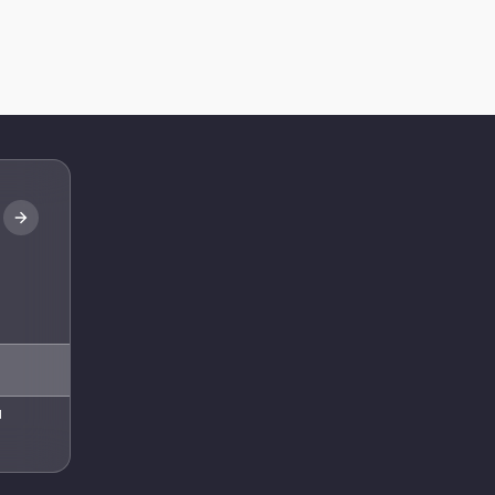
Abone Ol
l