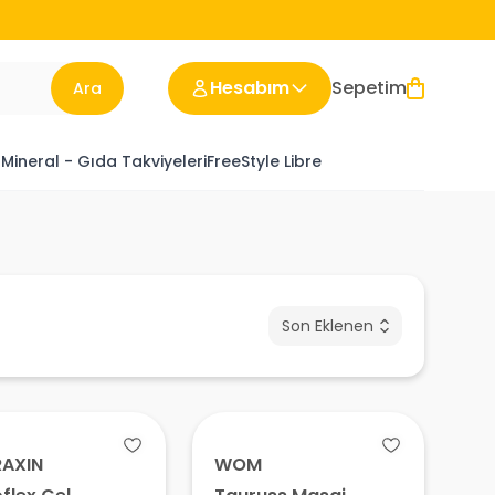
Hesabım
Sepetim
Ara
 Mineral - Gıda Takviyeleri
FreeStyle Libre
Son Eklenen
AXIN
WOM