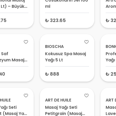
sional Masaj
Cosakondrin Jel 100
Artro
 Lt) – Büyük
ml
Arom
ut Yağı,
İçere
rapi ve Spa
ml
.75
₺ 323.65
₺ 32
BIOSCHA
BONH
 Saf
Kokusuz Spa Masaj
Prof
zyum Masaj
Yağı 5 Lt
Yağı
ml
40
₺ 888
₺ 25
HUILE
ART DE HUILE
ART 
ağı Seti
Masaj Yağı Seti
Masa
t (Masaj Yağı
Petitgrain (Masaj
Lave