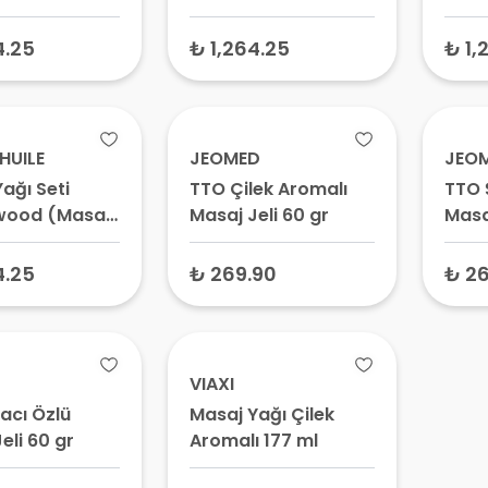
+ Vetivert
Yağı 100 ml +
Yağı
ml)
Petitgrain Yağı 2 ml)
Lava
4.25
₺ 1,264.25
₺ 1,
HUILE
JEOMED
JEO
ağı Seti
TTO Çilek Aromalı
TTO 
wood (Masaj
Masaj Jeli 60 gr
Masaj
0 ml + Sedir
ml)
4.25
₺ 269.90
₺ 26
VIAXI
acı Özlü
Masaj Yağı Çilek
eli 60 gr
Aromalı 177 ml