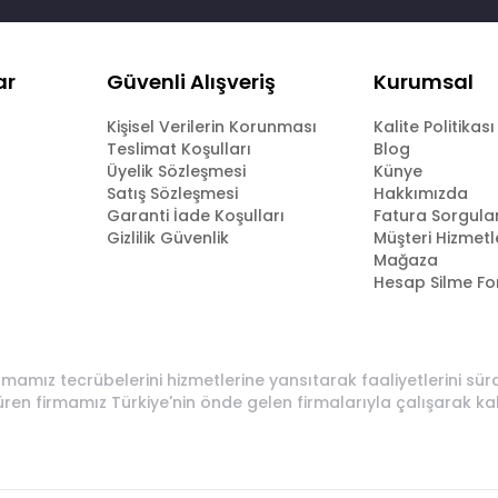
ar
Güvenli Alışveriş
Kurumsal
Kişisel Verilerin Korunması
Kalite Politikası
Teslimat Koşulları
Blog
Üyelik Sözleşmesi
Künye
Satış Sözleşmesi
Hakkımızda
Garanti İade Koşulları
Fatura Sorgul
Gizlilik Güvenlik
Müşteri Hizmetl
Mağaza
Hesap Silme F
rmamız tecrübelerini hizmetlerine yansıtarak faaliyetlerini sü
üren firmamız Türkiye'nin önde gelen firmalarıyla çalışarak ka