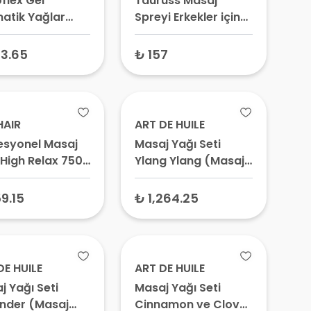
flex Gel
Tauruss Masaj
atik Yağlar
Spreyi Erkekler için
n Masaj Jeli 100
20 ml
3.65
₺ 157
AIR
ART DE HUILE
esyonel Masaj
Masaj Yağı Seti
 High Relax 750
Ylang Ylang (Masaj
Yağı 100 ml + Ylang
Ylang Yağı 2 ml)
9.15
₺ 1,264.25
DE HUILE
ART DE HUILE
j Yağı Seti
Masaj Yağı Seti
nder (Masaj
Cinnamon ve Clove