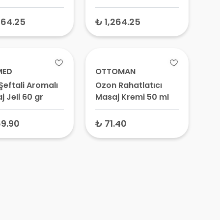
 100 ml +
(Masaj Yağı 100 ml +
nta Yağı 2 ml)
Tarçın ve Karanfil
264.25
₺ 1,264.25
Yağı 2 ml)
MED
OTTOMAN
Şeftali Aromalı
Ozon Rahatlatıcı
 Jeli 60 gr
Masaj Kremi 50 ml
9.90
₺ 71.40