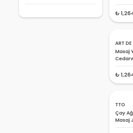
100 ml 
Yağı 2 
₺ 1,26
ART DE 
Masaj Y
Cedar
Yağı 10
Yağı 2 
₺ 1,26
TTO
Çay Ağ
Masaj J