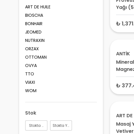
Profes
ART DE HUILE
Yağı (5
Boy Vüc
BIOSCHA
Fizyote
₺ 1,371
BONHAIR
Yağı
JEOMED
NUTRAXIN
ORZAX
ANTİK
OTTOMAN
Mineral
OVYA
Magne
TTO
Yağı
VIAXI
₺ 377.
WOM
Stok
ART DE 
Masaj Y
Stokta Var
Stokta Yok
Vetiver