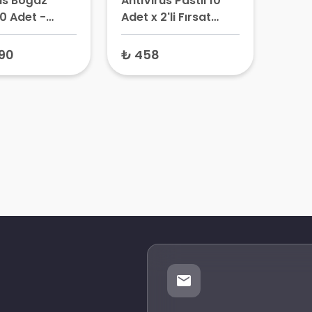
us Boğaz
AntiVirüs Pastil 10
10 Adet -
Adet x 2'li Fırsat
ve Ağız Bakım
Paketi – Cistus
Ekstreli Boğaz Pastili
90
₺ 458