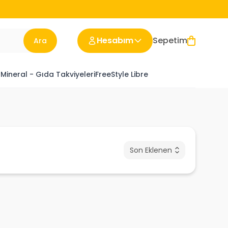
Hesabım
Sepetim
Ara
 Mineral - Gıda Takviyeleri
FreeStyle Libre
Son Eklenen