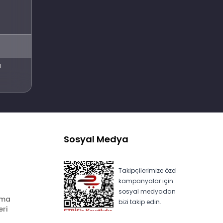
Abone Ol
l
Sosyal Medya
Takipçilerimize özel
kampanyalar için
sosyal medyadan
ama
bizi takip edin.
eri