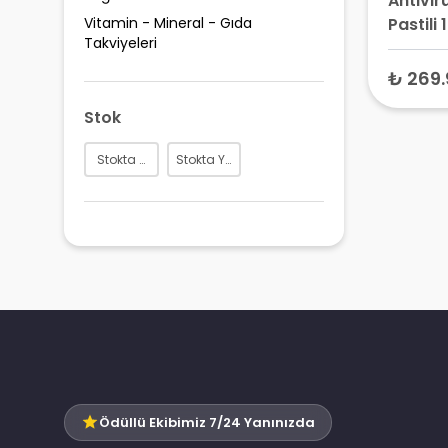
Antivir
Vitamin - Mineral - Gıda
Pastili 
Takviyeleri
Boğaz 
Pastili
₺ 269.
Stok
Stokta Var
Stokta Yok
Ödüllü Ekibimiz 7/24 Yanınızda