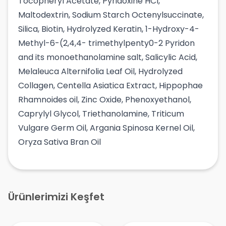
Tocopheryl Acetate, Pyridoxine HCl,
Maltodextrin, Sodium Starch Octenylsuccinate,
Silica, Biotin, Hydrolyzed Keratin, 1-Hydroxy-4-
Methyl-6-(2,4,4- trimethylpenty0-2 Pyridon
and its monoethanolamine salt, Salicylic Acid,
Melaleuca Alternifolia Leaf Oil, Hydrolyzed
Collagen, Centella Asiatica Extract, Hippophae
Rhamnoides oil, Zinc Oxide, Phenoxyethanol,
Caprylyl Glycol, Triethanolamine, Triticum
Vulgare Germ Oil, Argania Spinosa Kernel Oil,
Oryza Sativa Bran Oil
Ürünlerimizi Keşfet