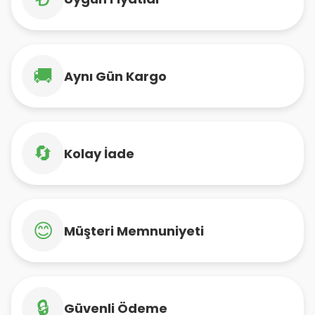
🚚
Aynı Gün Kargo
🔄
Kolay İade
😊
Müşteri Memnuniyeti
🔒
Güvenli Ödeme