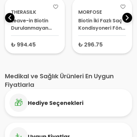
THERASILK
MORFOSE
Leave-in Biotin
Biotin İki Fazlı Saç
Durulanmayan
Kondisyoneri Fön
Saç Spreyi 200 ml
Suyu 400 ml
₺ 994.45
₺ 296.75
Medikal ve Sağlık Ürünleri En Uygun
Fiyatlarla
🎁
Hediye Seçenekleri
₺
Uygun Fiyatlar