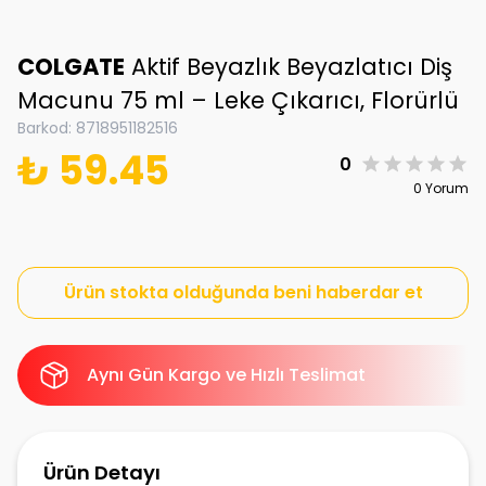
COLGATE
Aktif Beyazlık Beyazlatıcı Diş
Macunu 75 ml – Leke Çıkarıcı, Florürlü
Barkod
:
8718951182516
₺ 59.45
0
0 Yorum
Ürün stokta olduğunda beni haberdar et
Aynı Gün Kargo ve Hızlı Teslimat
Ürün Detayı