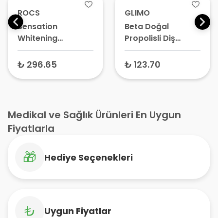
ROCS
GLIMO
Sensation
Beta Doğal
Whitening
Propolisli Diş
Beyazlatıcı Diş
Macunu -
Macunu 60 ml –
Beyazlatıcı,
₺ 296.65
₺ 123.70
Leke Karşıtı,
Hassas Dişler İçin,
Parlatıcı Formül
Florürsüz
Medikal ve Sağlık Ürünleri En Uygun
Fiyatlarla
🎁
Hediye Seçenekleri
₺
Uygun Fiyatlar