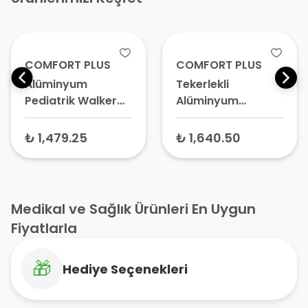
COMFORT PLUS
COMFORT PLUS
Alüminyum
Tekerlekli
Pediatrik Walker
Alüminyum
Yürüteç KY913
Yetişkin Yürüteç
Small
Walker İthal
₺ 1,479.25
₺ 1,640.50
KY912-5
Medikal ve Sağlık Ürünleri En Uygun
Fiyatlarla
🎁
Hediye Seçenekleri