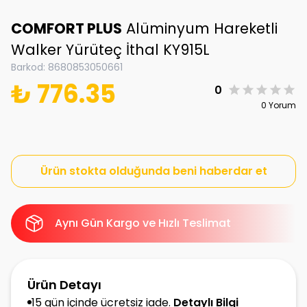
COMFORT PLUS
Alüminyum Hareketli
Walker Yürüteç İthal KY915L
Barkod
:
8680853050661
₺ 776.35
0
0 Yorum
Ürün stokta olduğunda beni haberdar et
Aynı Gün Kargo ve Hızlı Teslimat
Ürün Detayı
15 gün içinde ücretsiz iade.
Detaylı Bilgi