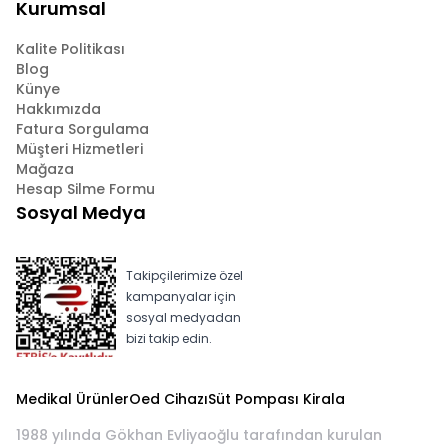
Kurumsal
Kalite Politikası
Blog
Künye
Hakkımızda
Fatura Sorgulama
Müşteri Hizmetleri
Mağaza
Hesap Silme Formu
Sosyal Medya
Takipçilerimize özel
kampanyalar için
sosyal medyadan
bizi takip edin.
Medikal Ürünler
Oed Cihazı
Süt Pompası Kirala
1988 yılında Gökhan Evliyaoğlu tarafından kurulan