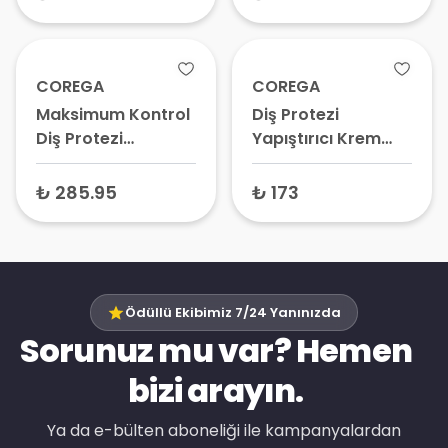
COREGA
COREGA
Maksimum Kontrol
Diş Protezi
Diş Protezi
Yapıştırıcı Krem
Yapıştırıcı Krem 40
Yastık Konforu 40
ml
gr
₺ 285.95
₺ 173
Ödüllü Ekibimiz 7/24 Yanınızda
Sorunuz mu var? Hemen
bizi arayın.
Ya da e-bülten aboneliği ile kampanyalardan