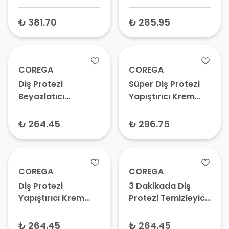
Aparat Temizleme
Yapıştırıcı Krem 40
Tableti 30 Adet
gr
₺ 381.70
₺ 285.95
COREGA
COREGA
Diş Protezi
Süper Diş Protezi
Beyazlatıcı
Yapıştırıcı Krem
Temizleyici 30
Naneli 40 gr
Tablet
₺ 264.45
₺ 296.75
COREGA
COREGA
Diş Protezi
3 Dakikada Diş
Yapıştırıcı Krem
Protezi Temizleyici
Tatsız 40 gr
Tablet 30 Adet
₺ 264.45
₺ 264.45