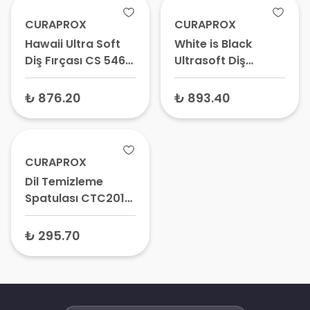
CURAPROX
CURAPROX
Hawaii Ultra Soft
White is Black
Diş Fırçası CS 5460
Ultrasoft Diş
2 Adet
Fırçası 5460 2 Adet
₺ 876.20
₺ 893.40
CURAPROX
Dil Temizleme
Spatulası CTC201
Tekli
₺ 295.70