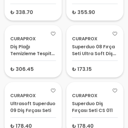
₺ 338.70
₺ 355.90
CURAPROX
CURAPROX
Diş Plağı
Superduo 08 Fırça
Temizleme Tespit
Seti Ultra Soft Diş
Tableti 12 Adet
Fırçası 5460 +
Arayüz Diş Fırçası
₺ 306.45
₺ 173.15
CPS 08
CURAPROX
CURAPROX
Ultrasoft Superduo
Superduo Diş
09 Diş Fırçası Seti
Fırçası Seti CS 011
₺ 178.40
₺ 178.40