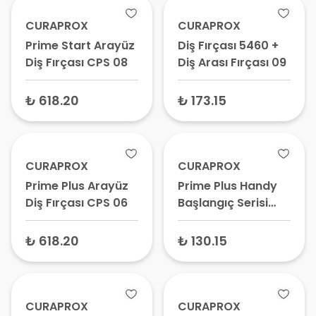
CURAPROX
CURAPROX
Prime Start Arayüz
Diş Fırçası 5460 +
Diş Fırçası CPS 08
Diş Arası Fırçası 09
₺ 618.20
₺ 173.15
CURAPROX
CURAPROX
Prime Plus Arayüz
Prime Plus Handy
Diş Fırçası CPS 06
Başlangıç Serisi
Arayüz Diş Fırçası
CPS 06-011
₺ 618.20
₺ 130.15
CURAPROX
CURAPROX