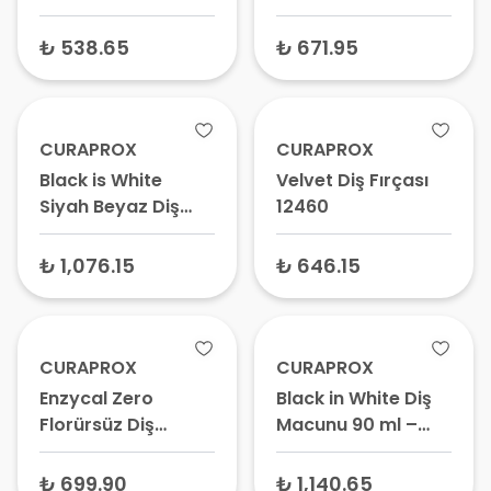
Tekli
₺ 538.65
₺ 671.95
CURAPROX
CURAPROX
Black is White
Velvet Diş Fırçası
Siyah Beyaz Diş
12460
Fırçası 2 Adet
₺ 1,076.15
₺ 646.15
CURAPROX
CURAPROX
Enzycal Zero
Black in White Diş
Florürsüz Diş
Macunu 90 ml –
Macunu 75 gr –
Aktif Karbonlu
SLS’siz, Enzimli, Aft
Beyazlatıcı, Siyah
₺ 699.90
₺ 1,140.65