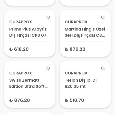
CURAPROX
CURAPROX
Prime Plus Arayüz
Martina Hingis Özel
Diş Fırçası CPS 07
Seri Diş Fırçası CS
5460 2 Adet
₺ 618.20
₺ 876.20
CURAPROX
CURAPROX
Swiss Zermatt
Teflon Diş İpi DF
Edition Ultra Soft
820 35 mt
Diş Fırçası CS 5460
2 Adet
₺ 876.20
₺ 510.70