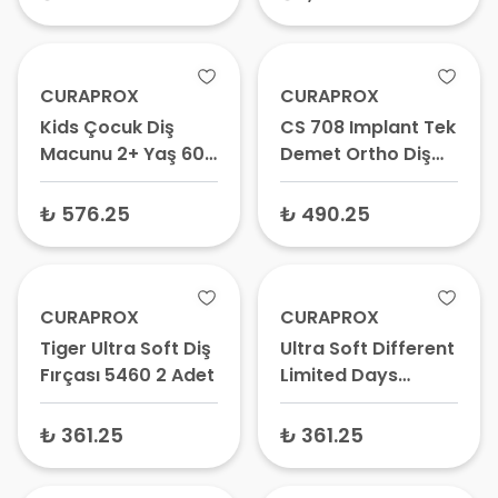
İçin
Kömürlü Macun
CURAPROX
CURAPROX
Kids Çocuk Diş
CS 708 Implant Tek
Macunu 2+ Yaş 60
Demet Ortho Diş
ml – Florürsüz,
Fırçası Tekli -
Yutulabilir Süt Dişi
Arayüz Fırçası, Diş
₺ 576.25
₺ 490.25
Macunu
Teli Bakım Fırçası
CURAPROX
CURAPROX
Tiger Ultra Soft Diş
Ultra Soft Different
Fırçası 5460 2 Adet
Limited Days
Ekstra Yumuşak Diş
Fırçası 5460 2 Adet
₺ 361.25
₺ 361.25