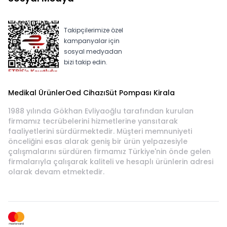
Takipçilerimize özel
kampanyalar için
sosyal medyadan
bizi takip edin.
Medikal Ürünler
Oed Cihazı
Süt Pompası Kirala
1988 yılında Gökhan Evliyaoğlu tarafından kurulan
firmamız tecrübelerini hizmetlerine yansıtarak
faaliyetlerini sürdürmektedir. Müşteri memnuniyeti
önceliğini esas alarak geniş bir ürün yelpazesiyle
çalışmalarını sürdüren firmamız Türkiye'nin önde gelen
firmalarıyla çalışarak kaliteli ve hesaplı ürünlerin adresi
olarak devam etmektedir.