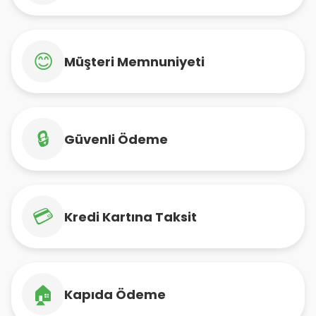
😊
Müşteri Memnuniyeti
🔒
Güvenli Ödeme
💳
Kredi Kartına Taksit
🏠
Kapıda Ödeme