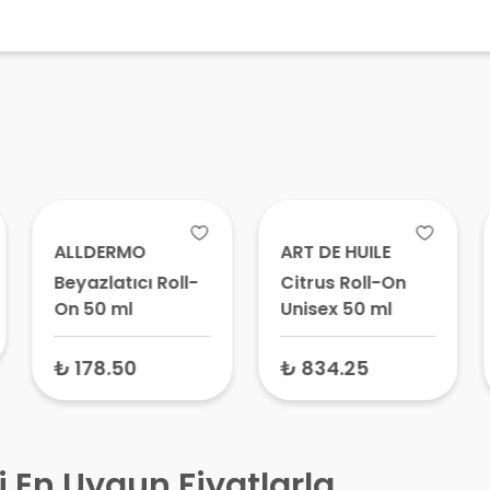
ALLDERMO
ART DE HUILE
Beyazlatıcı Roll-
Citrus Roll-On
On 50 ml
Unisex 50 ml
₺ 178.50
₺ 834.25
i En Uygun Fiyatlarla