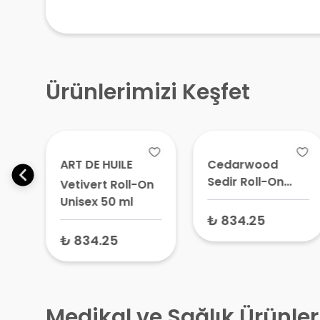
Ürünlerimizi Keşfet
ART DE HUILE
Cedarwood
Sedir Roll-On
On
Vetivert Roll-On
Erkek 50 ml
Unisex 50 ml
₺ 834.25
₺ 834.25
Medikal ve Sağlık Ürünler