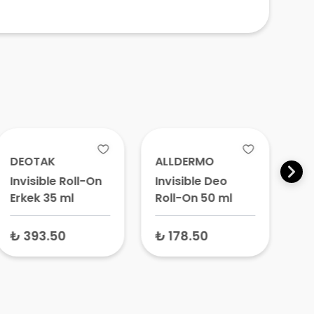
DEOTAK
ALLDERMO
DE
Invisible Roll-On
Invisible Deo
Cr
Erkek 35 ml
Roll-On 50 ml
Do
Al
Ro
₺ 393.50
₺ 178.50
₺ 