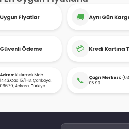
🚚
Uygun Fiyatlar
Aynı Gün Karg
💳
Güvenli Ödeme
Kredi Kartına 
Adres:
Kızılırmak Mah.
Çağrı Merkezi:
(03
📞
1443.Cad 15/1-B
,
Çankaya
,
05 99
06670
,
Ankara
,
Türkiye