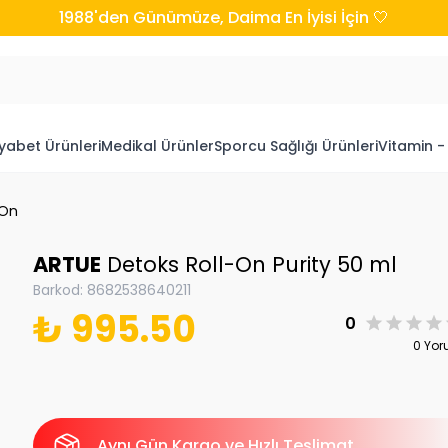
1988'den Günümüze, Daima En İyisi İçin 🤍
yabet Ürünleri
Medikal Ürünler
Sporcu Sağlığı Ürünleri
Vitamin -
 On
ARTUE
Detoks Roll-On Purity 50 ml
Barkod
:
8682538640211
₺ 995.50
0
0 Yo
Aynı Gün Kargo ve Hızlı Teslimat