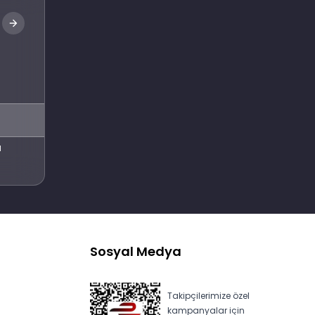
Abone Ol
l
Sosyal Medya
Takipçilerimize özel
kampanyalar için