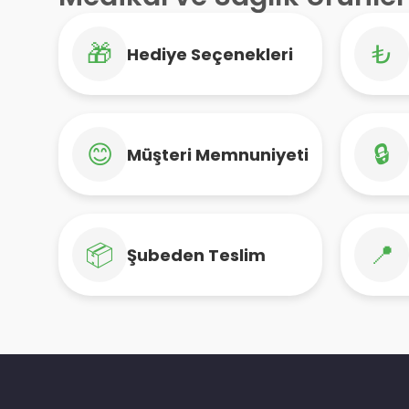
🎁
₺
Hediye Seçenekleri
😊
🔒
Müşteri Memnuniyeti
📦
📍
Şubeden Teslim