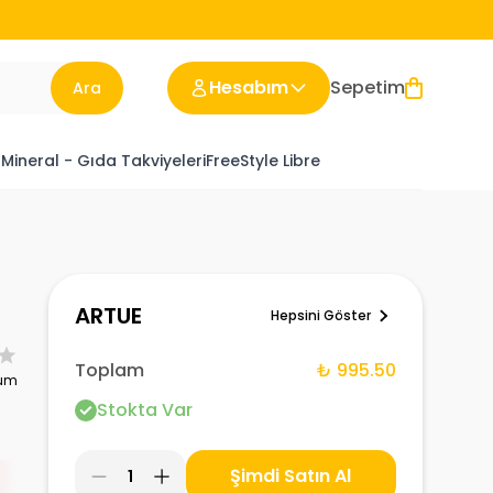
Hesabım
Sepetim
Ara
 Mineral - Gıda Takviyeleri
FreeStyle Libre
ARTUE
Hepsini Göster
Toplam
₺ 995.50
rum
Stokta Var
Şimdi Satın Al
1