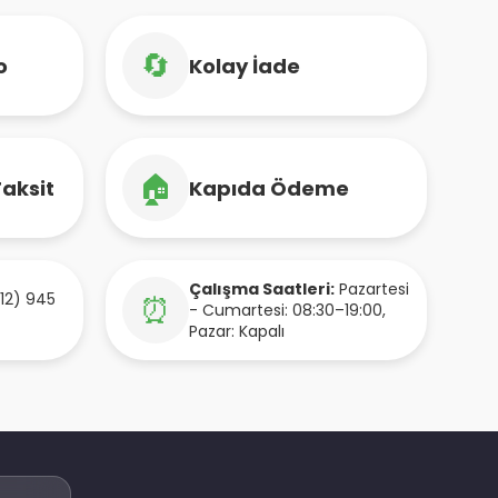
🔄
o
Kolay İade
🏠
Taksit
Kapıda Ödeme
Çalışma Saatleri:
Pazartesi
12) 945
⏰
- Cumartesi: 08:30–19:00,
Pazar: Kapalı