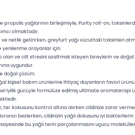
e propolis yağlarının birleşimiyle, Purity roll-on, toksin
ımcı olmaktadır.
 ve netlik getirirken, greyfurt yağı vücuttaki toksinleri 
ve yenilenme arayanlar için.
p olan ve cilt stresini azaltmak isteyen bireylerin ve doğal
mına uygundur.
e doğal çözüm.
oğal kişisel bakım ürünlerine ihtiyaç duyanların favori ürünü
sel iyilik gücüyle formülüze edilmiş ultimate aromaterapi 
ektedir.
, ter kokusunu kontrol altına alırken cildinize zarar verme
 floranızı beslerken, cildinizin yağlı dokusunu iyi bakteril
i sayesinde bu yağlı terin parçalanmasını uçucu moleküller