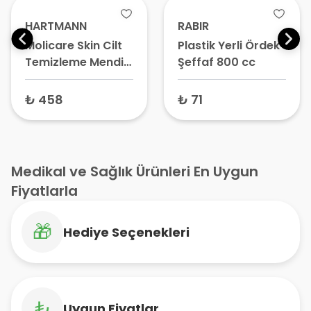
HARTMANN
RABIR
Molicare Skin Cilt
Plastik Yerli Ördek
Temizleme Mendili
Şeffaf 800 cc
50 Adet
₺ 458
₺ 71
Medikal ve Sağlık Ürünleri En Uygun
Fiyatlarla
🎁
Hediye Seçenekleri
₺
Uygun Fiyatlar