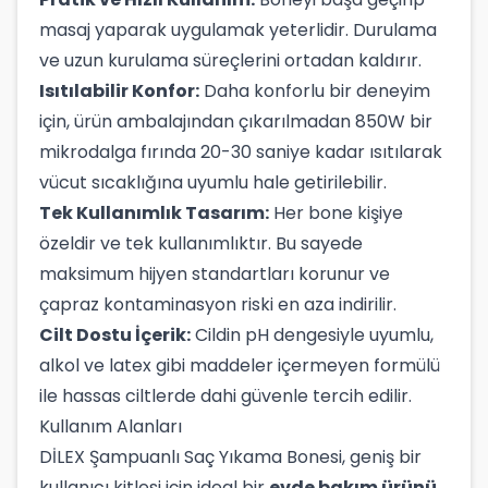
masaj yaparak uygulamak yeterlidir. Durulama
ve uzun kurulama süreçlerini ortadan kaldırır.
Isıtılabilir Konfor:
Daha konforlu bir deneyim
için, ürün ambalajından çıkarılmadan 850W bir
mikrodalga fırında 20-30 saniye kadar ısıtılarak
vücut sıcaklığına uyumlu hale getirilebilir.
Tek Kullanımlık Tasarım:
Her bone kişiye
özeldir ve tek kullanımlıktır. Bu sayede
maksimum hijyen standartları korunur ve
çapraz kontaminasyon riski en aza indirilir.
Cilt Dostu İçerik:
Cildin pH dengesiyle uyumlu,
alkol ve latex gibi maddeler içermeyen formülü
ile hassas ciltlerde dahi güvenle tercih edilir.
Kullanım Alanları
DİLEX Şampuanlı Saç Yıkama Bonesi, geniş bir
kullanıcı kitlesi için ideal bir
evde bakım ürünü