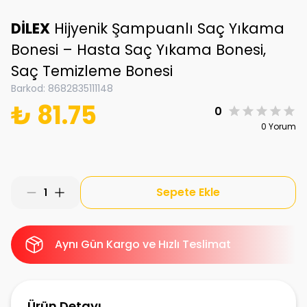
DİLEX
Hijyenik Şampuanlı Saç Yıkama
Bonesi – Hasta Saç Yıkama Bonesi,
Saç Temizleme Bonesi
Barkod
:
8682835111148
₺ 81.75
0
0 Yorum
Sepete Ekle
1
Aynı Gün Kargo ve Hızlı Teslimat
Ürün Detayı