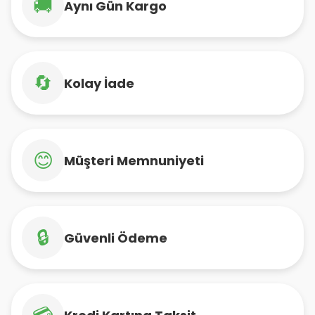
🚚
Aynı Gün Kargo
🔄
Kolay İade
😊
Müşteri Memnuniyeti
🔒
Güvenli Ödeme