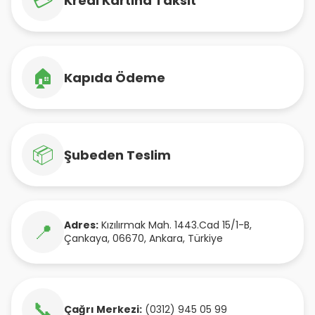
💳
Kredi Kartına Taksit
🏠
Kapıda Ödeme
📦
Şubeden Teslim
Adres:
Kızılırmak Mah. 1443.Cad 15/1-B
,
📍
Çankaya
,
06670
,
Ankara
,
Türkiye
📞
Çağrı Merkezi:
(0312) 945 05 99