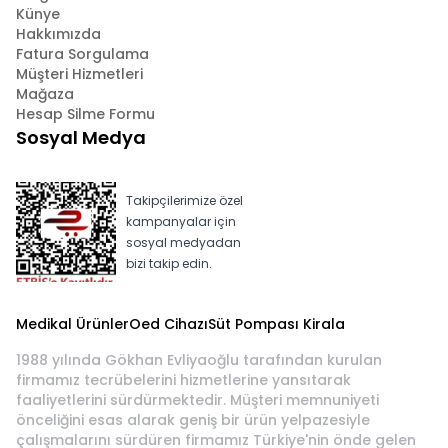
Künye
Hakkımızda
Fatura Sorgulama
Müşteri Hizmetleri
Mağaza
Hesap Silme Formu
Sosyal Medya
Takipçilerimize özel
kampanyalar için
sosyal medyadan
bizi takip edin.
Medikal Ürünler
Oed Cihazı
Süt Pompası Kirala
1988 yılında Gökhan Evliyaoğlu tarafından kurulan
firmamız tecrübelerini hizmetlerine yansıtarak
faaliyetlerini sürdürmektedir. Müşteri memnuniyeti
önceliğini esas alarak geniş bir ürün yelpazesiyle
çalışmalarını sürdüren firmamız Türkiye'nin önde gelen