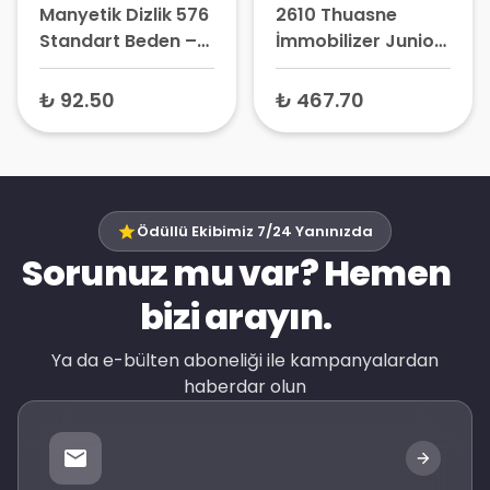
Manyetik Dizlik 576
2610 Thuasne
Standart Beden –
İmmobilizer Junior
Medikal Dizlik,
Ligaflex Immo
Ayarlanabilir Eklem
Dizlik 30 cm –
₺ 92.50
₺ 467.70
Koruyucu
Çocuk Diz Ateli,
Bacak Sabitleyici
Dizlik
Ödüllü Ekibimiz 7/24 Yanınızda
Sorunuz mu var? Hemen
bizi arayın.
Ya da e-bülten aboneliği ile kampanyalardan
haberdar olun