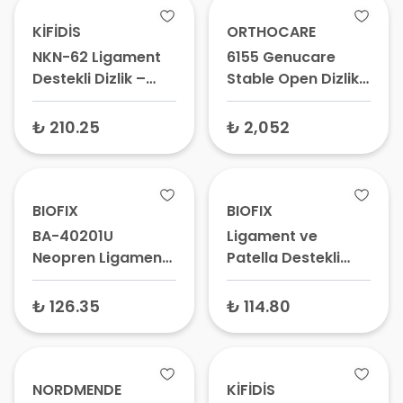
KİFİDİS
ORTHOCARE
NKN-62 Ligament
6155 Genucare
Destekli Dizlik –
Stable Open Dizlik
Patella Destekli
– Çelik Balenli
Dizlik, Medikal Dizlik
Dizlik, Medikal Dizlik
₺ 210.25
₺ 2,052
BIOFIX
BIOFIX
BA-40201U
Ligament ve
Neopren Ligament
Patella Destekli
Patella Destekli
Örme Dizlik XLarge
Dizlik Standart
– Atel Dizlik, Diz
₺ 126.35
₺ 114.80
Beden - Medikal Diz
Kapağı Sabitleyici
Ateli, Sabitleyici
NORDMENDE
KİFİDİS