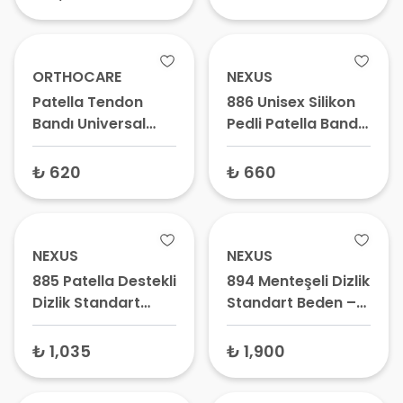
ORTHOCARE
NEXUS
Patella Tendon
886 Unisex Silikon
Bandı Universal
Pedli Patella Bandı
6876 Standart
Standart Beden –
Beden – Patellar
Sporcu Dizliği,
₺ 620
₺ 660
Tendinit Bandı,
Patellar Tendon
Koşucu Dizi Bandajı
Desteği
NEXUS
NEXUS
885 Patella Destekli
894 Menteşeli Dizlik
Dizlik Standart
Standart Beden –
Beden – Sporcu
Patella Destekli
Dizliği, Diz Kapağı
Medikal Dizlik
₺ 1,035
₺ 1,900
Koruyucu Bant