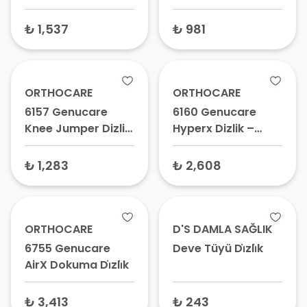
Kapağı Sabitleyici,
Kapağı Destekli
Medikal Dizlik Atel
Atel, Medikal Diz
₺ 1,537
₺ 981
Sabitleyici
ORTHOCARE
ORTHOCARE
6157 Genucare
6160 Genucare
Knee Jumper Dizlik
Hyperx Dizlik –
Siyah – Patella
Medikal Dizlik,
Destekli Dizlik,
Patella Destekli
₺ 1,283
₺ 2,608
Jumper's Knee
Dizlik
Dizliği
ORTHOCARE
D'S DAMLA SAĞLIK
6755 Genucare
Deve Tüyü Di̇zli̇k
AirX Dokuma Di̇zli̇k
₺ 3,413
₺ 243