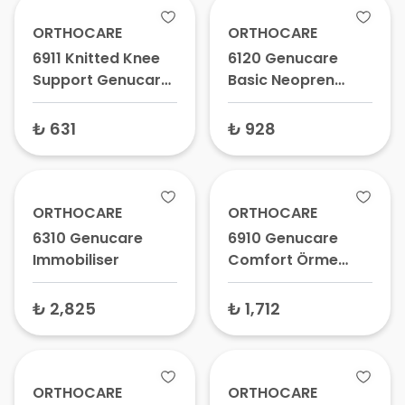
ORTHOCARE
ORTHOCARE
6911 Knitted Knee
6120 Genucare
Support Genucare
Basic Neopren
Easy Örme Dizlik -
Dizlik – Medikal
Medikal Diz
Dizlik, Ortopedik
₺ 631
₺ 928
Desteği, Genucare
Diz Bandı
Easy Dizlik
ORTHOCARE
ORTHOCARE
6310 Genucare
6910 Genucare
Immobiliser
Comfort Örme
Dizlik – Patella
Destekli Diz Ateli,
₺ 2,825
₺ 1,712
Fleksible Balenli
Sabitleyici
ORTHOCARE
ORTHOCARE