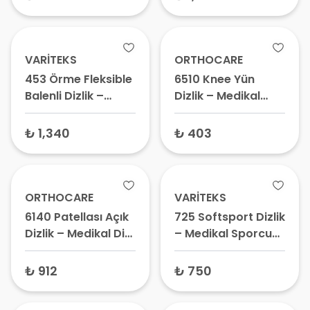
VARİTEKS
ORTHOCARE
453 Örme Fleksible
6510 Knee Yün
Balenli Dizlik –
Dizlik – Medikal
Medikal Dizlik, Yan
Dizlik, Termal Diz
Bağ ve Patella
Desteği
₺ 1,340
₺ 403
Destekleyici Dizlik
ORTHOCARE
VARİTEKS
6140 Patellası Açık
725 Softsport Dizlik
Dizlik – Medikal Diz
– Medikal Sporcu
Desteği,
Dizliği, Örme
Kireçlenme İçin
Destekleyici Dizlik,
₺ 912
₺ 750
Dizlik, Diz
Koruyucu Diz Bandı
Sabitleyici