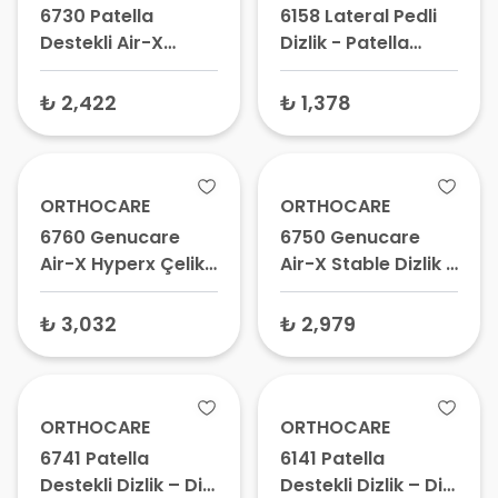
6730 Patella
6158 Lateral Pedli
Destekli Air-X
Dizlik - Patella
Ligament Dizlik –
Destekli Dizlik, Diz
Diz Ateli, Menisküs
Kapağı Sabitleyici,
₺ 2,422
₺ 1,378
Dizliği, Çapraz Bağ
Medikal Dizlik
Desteği
ORTHOCARE
ORTHOCARE
6760 Genucare
6750 Genucare
Air-X Hyperx Çelik
Air-X Stable Dizlik -
Eklemli Dizlik Siyah
Menteşeli Diz Ateli,
– Çelik Eklemli
Bağ Koruyucu,
₺ 3,032
₺ 2,979
Dizlik, Medikal Dizlik
Patella Destekleyici
ORTHOCARE
ORTHOCARE
6741 Patella
6141 Patella
Destekli Dizlik – Diz
Destekli Dizlik – Diz