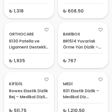
Dizlik Caramel –
Dizlik XSmall –
Medikal Elastik
Pediatrik Diz Ateli,
₺ 1,318
₺ 608.50
Dizlik, Ortopedik
Sporcu Dizliği
Diz Desteği
ORTHOCARE
BARİBOX
6130 Patella ve
BR1514 Yuvarlak
Ligament Destekli
Örme Yün Dizlik –
Dizlik XXLarge –
Medikal Termal
Medikal Diz Ateli,
Dizlik, Sıcak Tutan
₺ 1,935
₺ 767
Diz Sabitleyici
Diz Sargısı
KİFİDİS
MEDİ
Rowes Elastik Dizlik
601 Elastik Dizlik –
Bej – Medikal Dizlik,
Medikal Diz
Ortopedik Diz
Desteği, Ortopedik
Desteği
Diz Bandajı
₺ 511.75
₺ 1,210.50