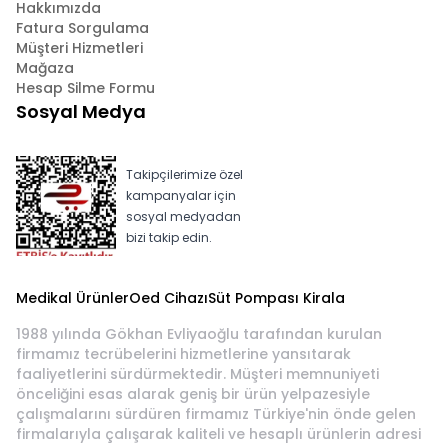
Hakkımızda
Fatura Sorgulama
Müşteri Hizmetleri
Mağaza
Hesap Silme Formu
Sosyal Medya
Takipçilerimize özel
kampanyalar için
sosyal medyadan
bizi takip edin.
Medikal Ürünler
Oed Cihazı
Süt Pompası Kirala
1988 yılında Gökhan Evliyaoğlu tarafından kurulan
firmamız tecrübelerini hizmetlerine yansıtarak
faaliyetlerini sürdürmektedir. Müşteri memnuniyeti
önceliğini esas alarak geniş bir ürün yelpazesiyle
çalışmalarını sürdüren firmamız Türkiye'nin önde gelen
firmalarıyla çalışarak kaliteli ve hesaplı ürünlerin adresi