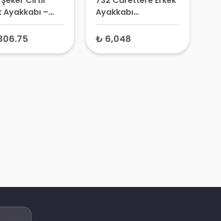
Şeker Cırtlı
732 Carettere Erkek
k Ayakkabı –
Ayakkabı
betik Ayakkabı,
Kahverengi -
pedik Günlük
Anatomik Ayakkabı,
306.75
₺ 6,048
l Ayakkabı
Ortopedik Günlük
Ayakkabı Modeli