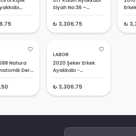
cırtlı Kışlık
017 Kadın Ayakkabı
2010 
Ayakkabı
Siyah No:36 –
Erke
o:40 – Cırtlı
Anatomik Ortopedik
Diya
ot, Erkek
Model Ayakkabı
Orto
6.75
₺ 3,306.75
₺ 3,
 Ayakkabı
Mode
LABOR
588 Natura
2020 Şeker Erkek
Anatomik Deri
Ayakkabı -
et Siyah
Diyabetik Ayakkabı,
Ortopedik Ayakkabı,
0.50
₺ 3,306.75
Hassas Ayaklar İçin
Ayakkabı