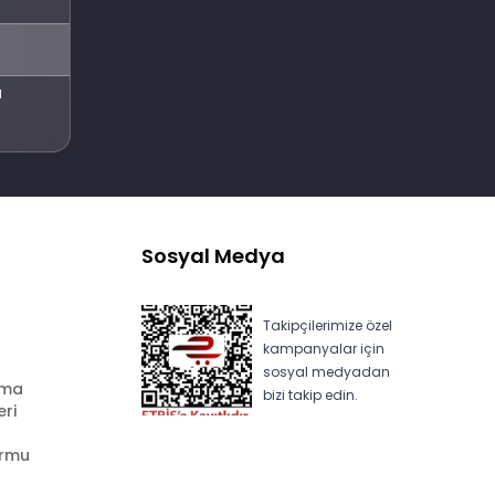
Abone Ol
l
Sosyal Medya
Takipçilerimize özel
kampanyalar için
sosyal medyadan
ama
bizi takip edin.
eri
ormu