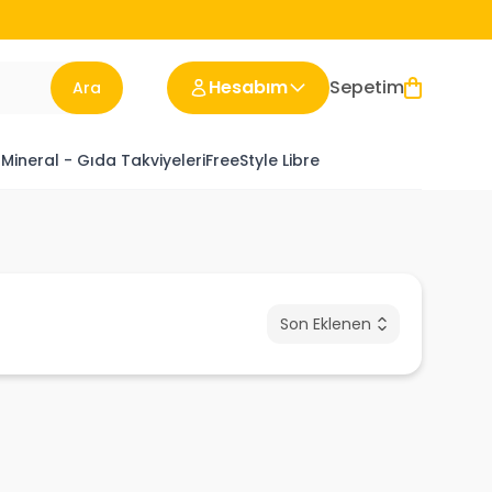
Hesabım
Sepetim
Ara
 Mineral - Gıda Takviyeleri
FreeStyle Libre
Son Eklenen