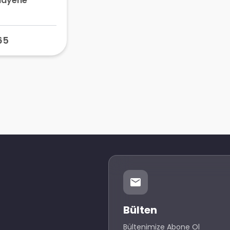
Muayene
65
Bülten
Bültenimize Abone Ol