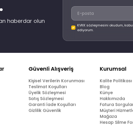
.
dan haberdar olun
KVKK sözleşmesini okudum, kabu
ediyorum.
ar
Güvenli Alışveriş
Kurumsal
Kişisel Verilerin Korunması
Kalite Politikası
Teslimat Koşulları
Blog
Üyelik Sözleşmesi
Künye
Satış Sözleşmesi
Hakkımızda
Garanti İade Koşulları
Fatura Sorgul
Gizlilik Güvenlik
Müşteri Hizmetl
Mağaza
Hesap Silme F