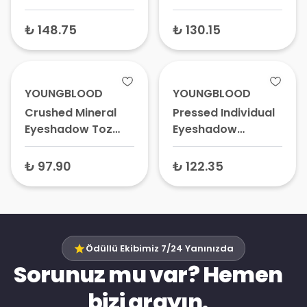
Kahverengi 3.4 gr
₺ 148.75
₺ 130.15
YOUNGBLOOD
YOUNGBLOOD
Crushed Mineral
Pressed Individual
Eyeshadow Toz
Eyeshadow
Mineral Far Raven 2
Sıkıştırılmış Göz
gr
Farı Alabaster
₺ 97.90
₺ 122.35
Ödüllü Ekibimiz 7/24 Yanınızda
Sorunuz mu var? Hemen
bizi arayın.