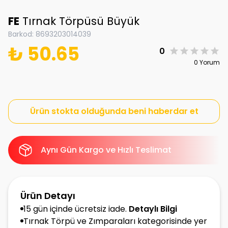
FE
Tırnak Törpüsü Büyük
Barkod
:
8693203014039
₺ 50.65
0
0 Yorum
Ürün stokta olduğunda beni haberdar et
Aynı Gün Kargo ve Hızlı Teslimat
Ürün Detayı
15 gün içinde ücretsiz iade.
Detaylı Bilgi
Tırnak Törpü ve Zımparaları kategorisinde yer