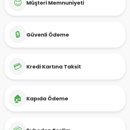
😊
Müşteri Memnuniyeti
🔒
Güvenli Ödeme
💳
Kredi Kartına Taksit
🏠
Kapıda Ödeme