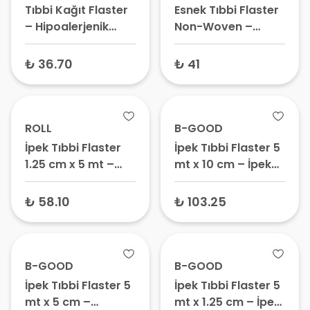
Tıbbi Kağıt Flaster
Esnek Tıbbi Flaster
– Hipoalerjenik
Non-Woven –
Flaster Bant,
Esnek Sabitleme
Antialerjik
Bandı, Hipoalerjenik
₺ 36.70
₺ 41
Sabitleme Bandı
Flaster Bant
ROLL
B-GOOD
İpek Tıbbi Flaster
İpek Tıbbi Flaster 5
1.25 cm x 5 mt –
mt x 10 cm – İpek
Beyaz Flaster Bant,
Flaster Bant,
Cerrahi Sabitleme
Hipoalerjenik
₺ 58.10
₺ 103.25
Bandı
Sabitleme Bandı
B-GOOD
B-GOOD
İpek Tıbbi Flaster 5
İpek Tıbbi Flaster 5
mt x 5 cm –
mt x 1.25 cm – İpek