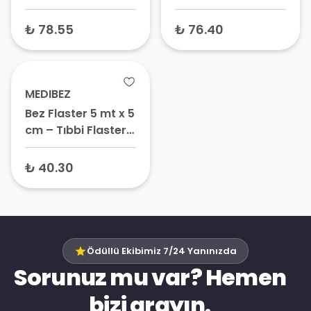
Hipoalerjenik İpek
Flaster Bant,
Bant, Tıbbi
Hipoalerjenik
₺ 78.55
₺ 76.40
Sabitleme Bandı
Sabitleme Bandı
MEDIBEZ
Bez Flaster 5 mt x 5
cm – Tıbbi Flaster
Bant, Cerrahi
Sabitleme Bandı,
₺ 40.30
Kumaş Flaster
Ödüllü Ekibimiz 7/24 Yanınızda
Sorunuz mu var? Hemen
bizi arayın.