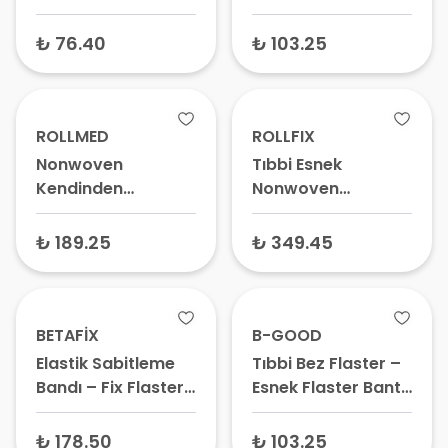
Bant, Suya
Hipoalerjenik Bant,
Dayanıklı
Şeffaf Medikal
₺ 76.40
₺ 103.25
Sabitleme Bandı
Flaster
ROLLMED
ROLLFIX
Nonwoven
Tıbbi Esnek
Kendinden
Nonwoven
Yapışkanlı Tıbbi
Hipoalerjenik
Kağıt Flaster –
Flaster – Sabitleme
₺ 189.25
₺ 349.45
Kağıt Flaster,
Bandı, Pansuman
Hipoalerjenik
Bantı, Tıbbi Bant
Flaster Bant
BETAFİX
B-GOOD
Elastik Sabitleme
Tıbbi Bez Flaster –
Bandı – Fix Flaster,
Esnek Flaster Bant,
Medikal Sargı
Hipoalerjenik
Bandı, Hipoalerjenik
Sabitleme Bandı
₺ 178.50
₺ 103.25