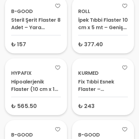
B-GOOD
ROLL
Steril Şerit Flaster 8
İpek Tıbbi Flaster 10
Adet – Yara
cm x 5 mt – Geniş
Birleştirme Bandı,
Flaster Bant,
Cerrahi Şerit,
Cerrahi Sabitleme
₺ 157
₺ 377.40
Kelebek Bant
Bandı
HYPAFIX
KURMED
Hipoalerjenik
Fix Tıbbi Esnek
Flaster (10 cm x 10
Flaster –
mt) – Esnek
Hipoalerjenik
Sabitleme Bandı,
Sabitleme Bandı,
₺ 565.50
₺ 243
Sargı Tutucu Bant
Antialerjik Flaster
Bant
B-GOOD
B-GOOD