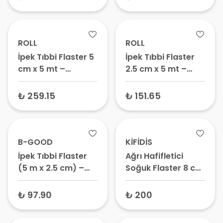
Bant
ROLL
ROLL
İpek Tıbbi Flaster 5
İpek Tıbbi Flaster
cm x 5 mt –
2.5 cm x 5 mt –
Medikal İpek Bant,
Medikal Sabitleme
Cerrahi Sabitleme
Bandı, Beyaz
₺ 259.15
₺ 151.65
Flasteri
Flaster Bant
B-GOOD
KİFİDİS
İpek Tıbbi Flaster
Ağrı Hafifletici
(5 m x 2.5 cm) –
Soğuk Flaster 8 cm
Hipoalerjenik
x 12 cm – Ağrı
Flaster Bant,
Bandı, Soğuk
₺ 97.90
₺ 200
Medikal Sabitleme
Terapi Bandı,
Bandı
Medikal Yakı