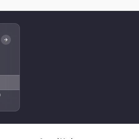
Abone Ol
l