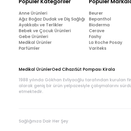
Popüler Kategoriler
Popüler Markal
Anne Ürünleri
Beurer
Ağız Boğaz Dudak ve Diş Sağlığı
Bepanthol
Ayakkabı ve Terlikler
Bioderma
Bebek ve Çocuk Ürünleri
Cerave
Gebe Ürünleri
Fashy
Medikal Ürünler
La Roche Posay
Parfümler
Variteks
Medikal Ürünler
Oed Cihazı
Süt Pompası Kirala
1988 yılında Gökhan Evliyaoğlu tarafından kurulan fi
alarak geniş bir ürün yelpazesiyle çalışmalarını sürd
etmektedir.
Sağlığınıza Dair Her Şey