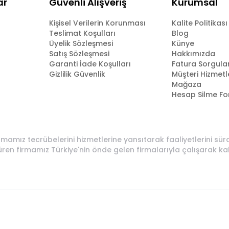
ar
Güvenli Alışveriş
Kurumsal
Kişisel Verilerin Korunması
Kalite Politikası
Teslimat Koşulları
Blog
Üyelik Sözleşmesi
Künye
Satış Sözleşmesi
Hakkımızda
Garanti İade Koşulları
Fatura Sorgul
Gizlilik Güvenlik
Müşteri Hizmetl
Mağaza
Hesap Silme F
rmamız tecrübelerini hizmetlerine yansıtarak faaliyetlerini sü
üren firmamız Türkiye'nin önde gelen firmalarıyla çalışarak ka