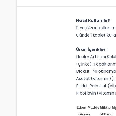
Nasıl Kullanılır?
11 yaş üzeri kullanı
Günde 1 tablet kull
Ürün İçerikleri
Hacim Arttırıcı Selulo
(Çinko), Topaklanma
Dioksit , Nikotinami
Asetat (Vitamin E),
Retinil Palmitat (Vi
Riboflavin (Vitamin
Etken Madde
Miktar M
L-Arjinin
500 mg