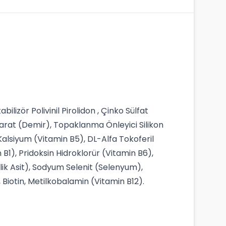
bilizör Polivinil Pirolidon , Çinko Sülfat
arat (Demir), Topaklanma Önleyici Silikon
Kalsiyum (Vitamin B5), DL-Alfa Tokoferil
1), Pridoksin Hidroklorür (Vitamin B6),
olik Asit), Sodyum Selenit (Selenyum),
Biotin, Metilkobalamin (Vitamin B12).