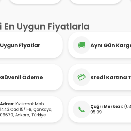
Ekstresi Karışımı
Multivitamin 30
Kapsül
i En Uygun Fiyatlarla
🚚
Uygun Fiyatlar
Aynı Gün Karg
💳
Güvenli Ödeme
Kredi Kartına 
Adres:
Kızılırmak Mah.
Çağrı Merkezi:
(03
📞
1443.Cad 15/1-B
,
Çankaya
,
05 99
06670
,
Ankara
,
Türkiye