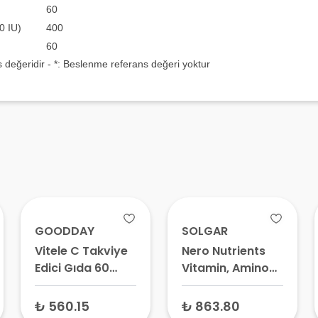
60
0 IU)
400
60
değeridir - *: Beslenme referans değeri yoktur
GOODDAY
SOLGAR
Vitele C Takviye
Nero Nutrients
Edici Gıda 60
Vitamin, Amino
Kapsül
Asit ve Ginkgo
Biloba Yaprak
₺ 560.15
₺ 863.80