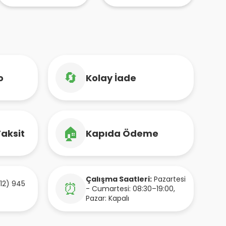
Gıda 56 ml
Ed
– 
Ta
Be
🔄
o
Kolay İade
🏠
Taksit
Kapıda Ödeme
Çalışma Saatleri:
Pazartesi
12) 945
⏰
- Cumartesi: 08:30–19:00,
Pazar: Kapalı