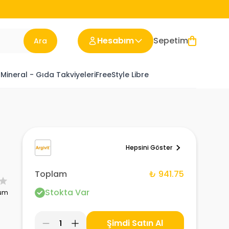
Hesabım
Sepetim
Ara
 Mineral - Gıda Takviyeleri
FreeStyle Libre
Hepsini Göster
Toplam
₺ 941.75
Stokta Var
rum
Şimdi Satın Al
1