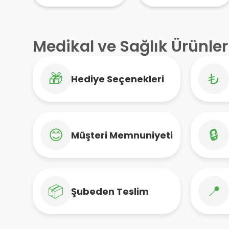
Yumuşak Kapsül
– Balık Yağı,
Omega 3
Takviyesi
Medikal ve Sağlık Ürünler
🎁
₺
Hediye Seçenekleri
😊
🔒
Müşteri Memnuniyeti
📦
📍
Şubeden Teslim