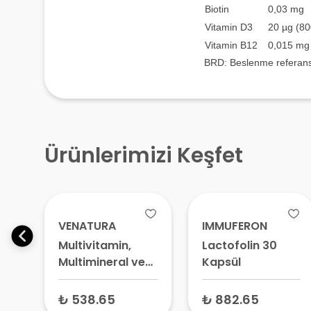
Biotin
0,03 mg
Vitamin D3
20 µg (80
Vitamin B12
0,015 mg
BRD: Beslenme referans 
Ürünlerimizi Keşfet
VENATURA
IMMUFERON
Multivitamin,
Lactofolin 30
Multimineral ve
Kapsül
DHA Takviye
Edici Gıda 30
₺ 538.65
₺ 882.65