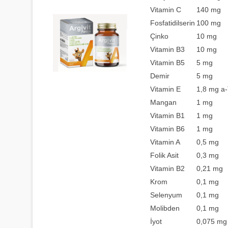
Vitamin C
140 mg
Fosfatidilserin
100 mg
Çinko
10 mg
Vitamin B3
10 mg
Vitamin B5
5 mg
Demir
5 mg
Vitamin E
1,8 mg a
Mangan
1 mg
Vitamin B1
1 mg
Vitamin B6
1 mg
Vitamin A
0,5 mg
Folik Asit
0,3 mg
Vitamin B2
0,21 mg
Krom
0,1 mg
Selenyum
0,1 mg
Molibden
0,1 mg
İyot
0,075 mg