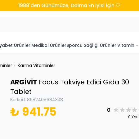
1988'den Günümüze, Daima En İyisi İçin 🤍
yabet Ürünleri
Medikal Ürünler
Sporcu Sağlığı Ürünleri
Vitamin -
minler
Karma Vitaminler
ARGİVİT
Focus Takviye Edici Gıda 30
Tablet
Barkod
:
8682408684338
₺ 941.75
0
0 Yo