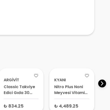
ARGİVİT
KYANI
A
Classic Takviye
Nitro Plus Noni
Vi
Edici Gıda 30
Meyvesi Vitamin
Mu
Tablet
ve Mineral İçeren
Mu
Sıvı Takviye Edici
İç
₺ 834.25
₺ 4,489.25
₺ 