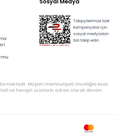
Sosyal Medya
Takipçilerimize özel
kampanyalar için
sosyal medyadan
ama
bizi takip edin.
eri
ormu
rdürmektedir. Müşteri memnuniyeti önceliğini esas
liteli ve hesaplı ürünlerin adresi olarak devam