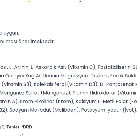
ma uygun.
anılması önerilmektedir.
z , L-Arjinin, L-Askorbik Asit (Vitamin C), Fosfatidilserin, Sta
 Önleyici Yağ Asitlerinin Magnezyum Tuzları , Ferrik Sakk
d (Vitamin B3), Kolekalsiferol (Vitamin D3), D-Pantotenat 
 Manganez Sülfat (Manganez), Tiamin Hidroklorür (Vitamin B
tamin A), Krom Pikolinat (Krom), Kalsiyum L-Metil Folat (F
 B2), Sodyum Molibdat (Molibden), Potasyum İyodür (İyot), 
g/1 Tablet
*BRD
-*