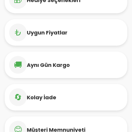
🎁
Hediye Seçenekleri
₺
Uygun Fiyatlar
🚚
Aynı Gün Kargo
🔄
Kolay İade
😊
Müşteri Memnuniyeti