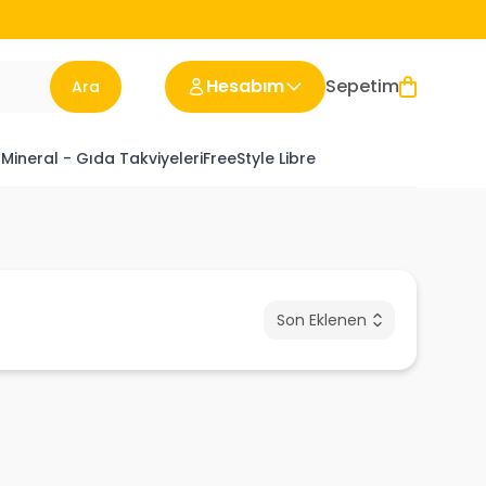
Hesabım
Sepetim
Ara
 Mineral - Gıda Takviyeleri
FreeStyle Libre
Son Eklenen