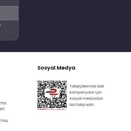
Abone Ol
l
Sosyal Medya
Takipçilerimize özel
kampanyalar için
sosyal medyadan
ama
bizi takip edin.
eri
ormu