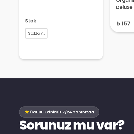
Organi
Deluxe
(No: 8
Stok
Fondöt
₺ 157
İçerikli
Stokta Yok
Ödüllü Ekibimiz 7/24 Yanınızda
Sorunuz mu var?