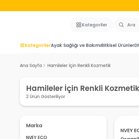
Kategoriler
Kategoriler
Ayak Sağlığı ve Bakımı
Bitkisel Ürünler
Di
Ana Sayfa
Hamileler İçin Renkli Kozmetik
Hamileler İçin Renkli Kozmeti
2 Ürün Gösteriliyor
Marka
NVEY E
NVEY ECO