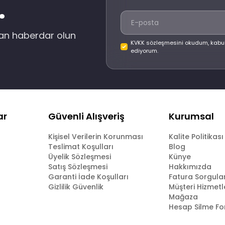
.
dan haberdar olun
KVKK sözleşmesini okudum, kabu
ediyorum.
ar
Güvenli Alışveriş
Kurumsal
Kişisel Verilerin Korunması
Kalite Politikası
Teslimat Koşulları
Blog
Üyelik Sözleşmesi
Künye
Satış Sözleşmesi
Hakkımızda
Garanti İade Koşulları
Fatura Sorgul
Gizlilik Güvenlik
Müşteri Hizmetl
Mağaza
Hesap Silme F