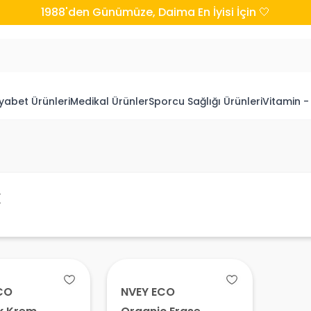
1988'den Günümüze, Daima En İyisi İçin 🤍
yabet Ürünleri
Medikal Ürünler
Sporcu Sağlığı Ürünleri
Vitamin -
k
CO
NVEY ECO