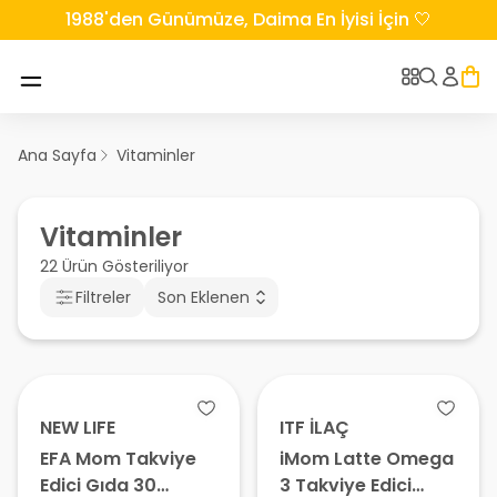
1988'den Günümüze, Daima En İyisi İçin 🤍
Ana Sayfa
Vitaminler
Vitaminler
22 Ürün Gösteriliyor
Filtreler
Son Eklenen
NEW LIFE
ITF İLAÇ
EFA Mom Takviye
iMom Latte Omega
Edici Gıda 30
3 Takviye Edici