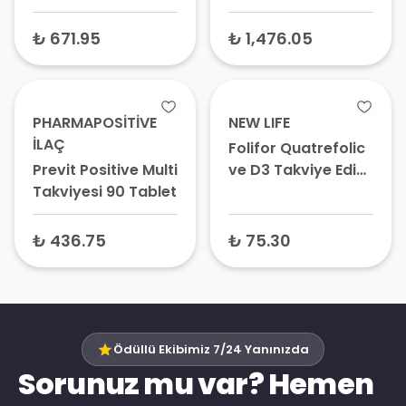
Mineral Takviye
Kapsül
Edici Gıda 30
₺ 671.95
₺ 1,476.05
Kapsül
PHARMAPOSİTİVE
NEW LIFE
İLAÇ
Folifor Quatrefolic
Previt Positive Multivitamin Mineral Gıda
ve D3 Takviye Edici
Takviyesi 90 Tablet
Gıda 30 Tablet
₺ 436.75
₺ 75.30
Ödüllü Ekibimiz 7/24 Yanınızda
Sorunuz mu var? Hemen