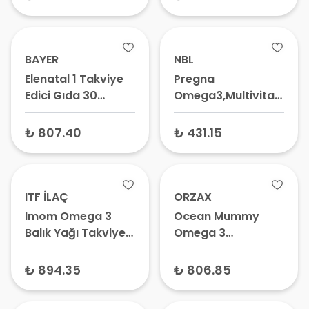
Emziren Anne
Hamilelik Takviyesi
Takviyesi
BAYER
NBL
Elenatal 1 Takviye
Pregna
Edici Gıda 30
Omega3,Multivitamin
Tablet – Hamilelik
ve Multimineral 30
Planlama Vitamini,
Yumuşak Kapsül –
₺ 807.40
₺ 431.15
Gebelik Takviyesi
Hamilelik Vitamini,
Gebelik Takviyesi
ITF İLAÇ
ORZAX
Imom Omega 3
Ocean Mummy
Balık Yağı Takviye
Omega 3
Edici Gıda 30
Multivitamin
Kapsül – Hamilelik
Multimineral içeren
₺ 894.35
₺ 806.85
ve Emzirme
Takviye Edici Gıda
Dönemi Vitamini,
30 Kapsül –