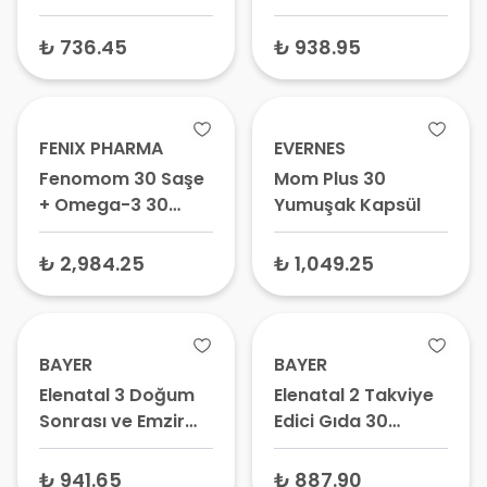
Kapsül
Gıda 60 Kapsül
₺ 736.45
₺ 938.95
FENIX PHARMA
EVERNES
Fenomom 30 Saşe
Mom Plus 30
+ Omega-3 30
Yumuşak Kapsül
Kapsül
₺ 2,984.25
₺ 1,049.25
BAYER
BAYER
Elenatal 3 Doğum
Elenatal 2 Takviye
Sonrası ve Emzirme
Edici Gıda 30
Vitamini 30 Kapsül
Tablet – Gebelik ve
– Lohusa Vitamini,
Emzirme Vitamini,
₺ 941.65
₺ 887.90