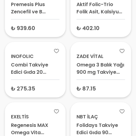
Premesis Plus
Aktif Folic-Trio
Zencefil ve B
Folik Asit, Kalsiyum
Vitaminleri İçeren
ve D Vitamini
Gıda Takviyesi 30
Takviyesi 90 Film
₺ 939.60
₺ 402.10
Tablet – Zencefil
Tablet – Aktif Folat
Hapı
Desteği, Gebelik
Vitamini
INOFOLIC
ZADE VİTAL
Combi Takviye
Omega 3 Balık Yağı
Edici Gıda 20
900 mg Takviye
Kapsül
Edici Gıda 30
Kapsül – Trigliserid
₺ 275.35
₺ 87.15
Form Balık Yağı,
EPA ve DHA İçeren
Takviye
EXELTİS
NBT İLAÇ
Regenesis MAX
Folidays Takviye
Omega Vita
Edici Gıda 90