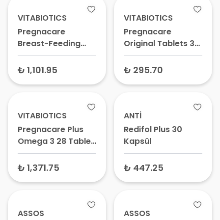
Gebelikte Omega 3
Hamilelik ve
Desteği
Emzirme Vitamini,
VITABIOTICS
VITABIOTICS
Gebelik
Pregnacare
Pregnacare
Multivitamini
Breast-Feeding
Original Tablets 30
Omega 3 56 Tablet
Tablet
+ 28 Kapsül
₺ 1,101.95
₺ 295.70
VITABIOTICS
ANTİ
Pregnacare Plus
Redifol Plus 30
Omega 3 28 Tablet
Kapsül
+ 28 Kapsül
₺ 1,371.75
₺ 447.25
ASSOS
ASSOS