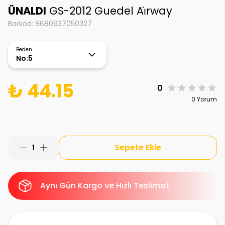
ÜNALDI
GS-2012 Guedel Ai̇rway
Barkod
:
8680937050327
Beden
No:5
₺ 44.15
0
0 Yorum
Sepete Ekle
1
Aynı Gün Kargo ve Hızlı Teslimat