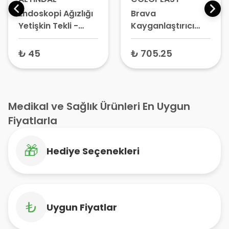
Endoskopi Ağızlığı
Brava
Yetişkin Tekli -
Kayganlaştırıcı
Standart Ağızlık
Deodorant 240 ml
Diş Koruma
– Ostomi Torbası
₺ 45
₺ 705.25
Aparatı
Koku Giderici,
Stoma Bakım
Solüsyonu
Medikal ve Sağlık Ürünleri En Uygun
Fiyatlarla
🎁
Hediye Seçenekleri
₺
Uygun Fiyatlar