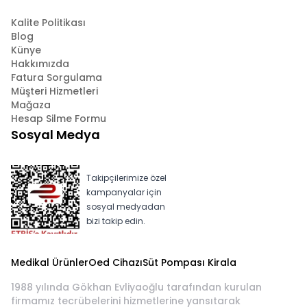
Kalite Politikası
Blog
Künye
Hakkımızda
Fatura Sorgulama
Müşteri Hizmetleri
Mağaza
Hesap Silme Formu
Sosyal Medya
Takipçilerimize özel
kampanyalar için
sosyal medyadan
bizi takip edin.
Medikal Ürünler
Oed Cihazı
Süt Pompası Kirala
1988 yılında Gökhan Evliyaoğlu tarafından kurulan
firmamız tecrübelerini hizmetlerine yansıtarak