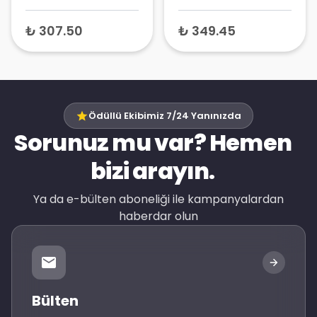
Antiperspirant
Roll-On 20 ml
₺ 307.50
₺ 349.45
Ödüllü Ekibimiz 7/24 Yanınızda
Sorunuz mu var? Hemen
bizi arayın.
Ya da e-bülten aboneliği ile kampanyalardan
haberdar olun
Bülten