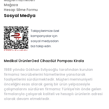
Müşteri Hizmetleri
Mağaza
Hesap Silme Formu
Sosyal Medya
Takipçilerimize özel
kampanyalar için
sosyal medyadan
bizi takip edin.
Medikal Ürünler
Oed Cihazı
Süt Pompası Kirala
1988 yılında Gökhan Evliyaoğlu tarafından kurulan
firmamız tecrübelerini hizmetlerine yansıtarak
faaliyetlerini sürdürmektedir. Müşteri memnuniyeti
önceliğini esas alarak geniş bir ürün yelpazesiyle
çalışmalarını sürdüren firmamız Türkiye'nin önde gelen
firmalarıyla çalışarak kaliteli ve hesaplı ürünlerin adresi
olarak devam etmektedir.