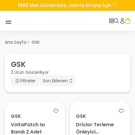
1988'den Günümüze, Daima En İyisi İçin 🤍
Ana Sayfa
GSK
GSK
2 Ürün Gösteriliyor
Filtreler
Son Eklenen
GSK
GSK
VoltaPatch Isı
Driclor Terleme
Bandı 2 Adet
Önleyici